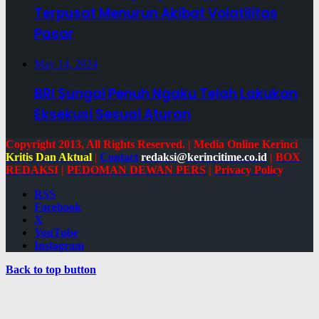
Terpusat Menurun Akibat Volatilitas
Pasar
May 14, 2024
BRI Sungai Penuh Ngaku Telah Lakukan
Eksekusi Sesuai Aturan
Copyright 2013, All Rights Reserved. | Media Online Kerinci
Kritis Dan Aktual
|
Contact
redaksi@kerincitime.co.id
|
BOX
REDAKSI
|
PEDOMAN DEWAN PERS
|
Privacy Policy
RSS
Facebook
X
YouTube
Instagram
Back to top button