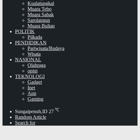
Kualatungkal
Muara Tebo
Muara Sabak
Sarolangun
Muara Bulian
POLITIK
Pilkada
PENDIDIKAN
Pariwisata/Budaya
Wisata
NASIONAL
Olahraga
opini
TEKNOLOGI
Gadget
Inet
App
Gaming
℃
Sungaipenuh,ID
27
Random Article
Search for