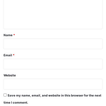
m
e
n
t
*
Name
*
Email
*
Website
Save my name, email, and website in this browser for the next
time I comment.