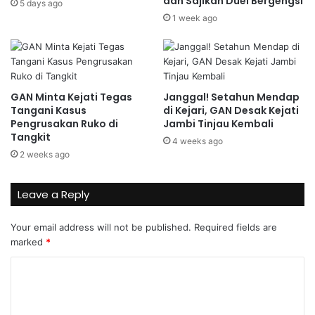
dan Sajikan Duel Bergengsi
5 days ago
1 week ago
GAN Minta Kejati Tegas
Janggal! Setahun Mendap
Tangani Kasus
di Kejari, GAN Desak Kejati
Pengrusakan Ruko di
Jambi Tinjau Kembali
Tangkit
4 weeks ago
2 weeks ago
Leave a Reply
Your email address will not be published.
Required fields are
marked
*
C
o
m