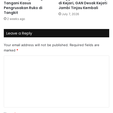
Tangani Kasus
di Kejari, GAN Desak Kejati
Pengrusakan Ruko di
Jambi Tinjau Kembali
Tangkit
July 7, 2026
2 weeks ago
Leave a Reply
Your email address will not be published.
Required fields are
marked
*
C
o
m
m
e
n
t
*