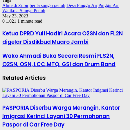
Tags
Ahmadi Zubir
berita sungai penuh
Desa Pinggir Air
Pinggir Air
Walikota Sungai Penuh
May 23, 2023
0
1,021
1 minute read
Ketua DPRD Yuli Hadiri Acara O2SN dan FL2N
digelar Disdikbud Muaro Jambi
Wako Ahmadi Buka Secara Resmi FLS2N,
O2SN, OSN, LCC,MTQ, GSI dan Drum Band
Related Articles
PASPORIA Diserbu Warga Merangin, Kantor
Imigrasi Kerinci Layani 30 Permohonan
Paspor di Car Free Day