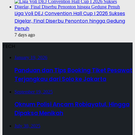
Liga Voli DEJ Convention Hall Cup I 2026 Sukses
Digelar, Final Diserbu Penonton hingga Gedung
Penuh
7 days ago
TECH
January 19, 2026
Panduan dan Tips Booking Tiket Pesawat
Terjangkau dari Solo ke Jakarta
September 19, 2025
Oknum Polisi Ancam Robiayatul, Hingga
Dipaksa Menikah
July 30, 2025