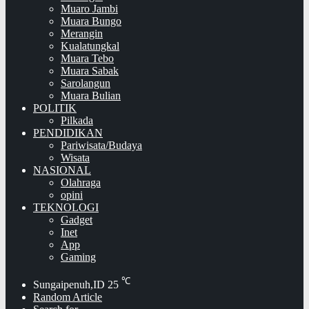
Muaro Jambi
Muara Bungo
Merangin
Kualatungkal
Muara Tebo
Muara Sabak
Sarolangun
Muara Bulian
POLITIK
Pilkada
PENDIDIKAN
Pariwisata/Budaya
Wisata
NASIONAL
Olahraga
opini
TEKNOLOGI
Gadget
Inet
App
Gaming
℃
Sungaipenuh,ID
25
Random Article