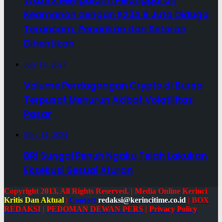
WazirX Mengalami Pelanggaran
Keamanan dengan $234,9 Juta Diduga
Terancam; Penarikan dan Setoran
Dihentikan
July 19, 2024
Volume Perdagangan Crypto di Bursa
Terpusat Menurun Akibat Volatilitas
Pasar
May 14, 2024
BRI Sungai Penuh Ngaku Telah Lakukan
Eksekusi Sesuai Aturan
Copyright 2013, All Rights Reserved. | Media Online Kerinci
Kritis Dan Aktual
|
Contact
redaksi@kerincitime.co.id
|
BOX
REDAKSI
|
PEDOMAN DEWAN PERS
|
Privacy Policy