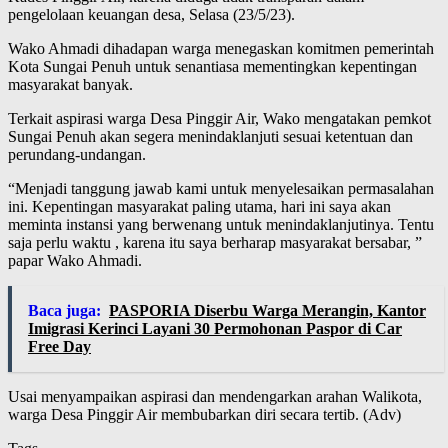
pengelolaan keuangan desa, Selasa (23/5/23).
Wako Ahmadi dihadapan warga menegaskan komitmen pemerintah
Kota Sungai Penuh untuk senantiasa mementingkan kepentingan
masyarakat banyak.
Terkait aspirasi warga Desa Pinggir Air, Wako mengatakan pemkot
Sungai Penuh akan segera menindaklanjuti sesuai ketentuan dan
perundang-undangan.
“Menjadi tanggung jawab kami untuk menyelesaikan permasalahan
ini. Kepentingan masyarakat paling utama, hari ini saya akan
meminta instansi yang berwenang untuk menindaklanjutinya. Tentu
saja perlu waktu , karena itu saya berharap masyarakat bersabar, ”
papar Wako Ahmadi.
Baca juga:
PASPORIA Diserbu Warga Merangin, Kantor
Imigrasi Kerinci Layani 30 Permohonan Paspor di Car
Free Day
Usai menyampaikan aspirasi dan mendengarkan arahan Walikota,
warga Desa Pinggir Air membubarkan diri secara tertib. (Adv)