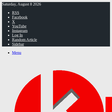
Saturday, August 8 2026
RSS
Facebook
X
YouTube
Instagram
Log In
Random Article
Sidebar
Menu