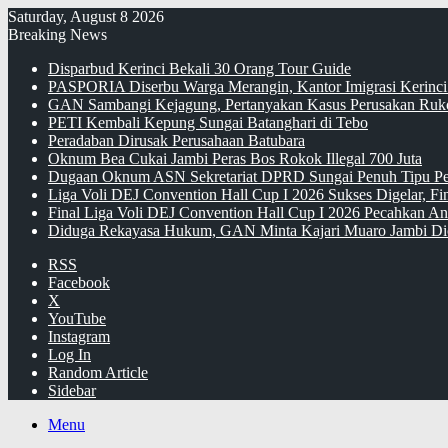
Saturday, August 8 2026
Breaking News
Disparbud Kerinci Bekali 30 Orang Tour Guide
PASPORIA Diserbu Warga Merangin, Kantor Imigrasi Kerinci
GAN Sambangi Kejagung, Pertanyakan Kasus Perusakan Ruko
PETI Kembali Kepung Sungai Batanghari di Tebo
Peradaban Dirusak Perusahaan Batubara
Oknum Bea Cukai Jambi Peras Bos Rokok Illegal 700 Juta
Dugaan Oknum ASN Sekretariat DPRD Sungai Penuh Tipu Pe
Liga Voli DEJ Convention Hall Cup I 2026 Sukses Digelar, F
Final Liga Voli DEJ Convention Hall Cup I 2026 Pecahkan An
Diduga Rekayasa Hukum, GAN Minta Kajari Muaro Jambi Di
RSS
Facebook
X
YouTube
Instagram
Log In
Random Article
Sidebar
Menu