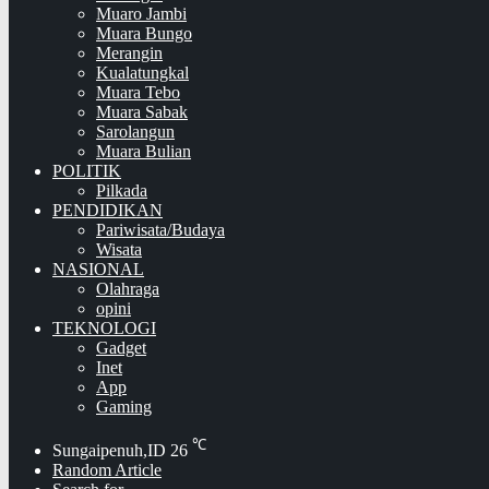
Muaro Jambi
Muara Bungo
Merangin
Kualatungkal
Muara Tebo
Muara Sabak
Sarolangun
Muara Bulian
POLITIK
Pilkada
PENDIDIKAN
Pariwisata/Budaya
Wisata
NASIONAL
Olahraga
opini
TEKNOLOGI
Gadget
Inet
App
Gaming
℃
Sungaipenuh,ID
26
Random Article