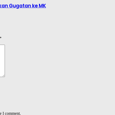
ukan Gugatan ke MK
*
me I comment.