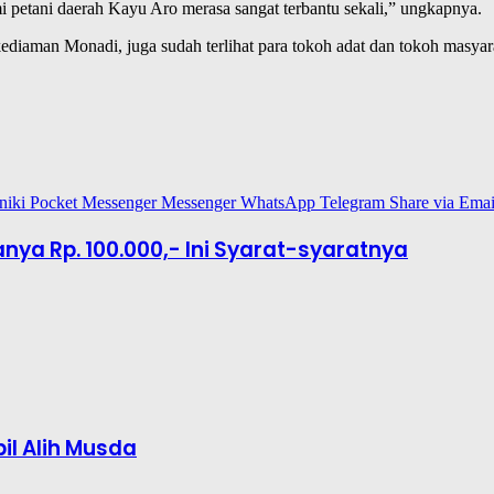
 petani daerah Kayu Aro merasa sangat terbantu sekali,” ungkapnya.
diaman Monadi, juga sudah terlihat para tokoh adat dan tokoh masyar
niki
Pocket
Messenger
Messenger
WhatsApp
Telegram
Share via Emai
nya Rp. 100.000,- Ini Syarat-syaratnya
il Alih Musda