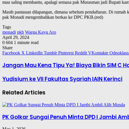
mau saling membantu, apalagi semasa pak Murasman jadi Bupati kami
Masih pantauan dilapangan, dimana sebelum pendaftaran. Di rumah ke
pak Monadi mengembalikan berkas ke DPC PKB.(red)
Tags
monadi
pkb
Warga Kayu Aro
April 29, 2024
0
604
1 minute read
Share
Facebook
X
LinkedIn
Tumblr
Pinterest
Reddit
VKontakte
Odnoklass
Jangan Mau Kena Tipu Ya! Biaya Bikin SIM C Ha
Yudisium ke VII Fakultas Syariah IAIN Kerinci
Related Articles
PK Golkar Sungai Penuh Minta DPD I Jambi Amb
May 1, 2026