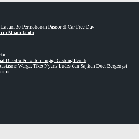
 Layani 30 Permohonan Paspor di Car Free Day
 di Muaro Jambi
tani
inal Diserbu Penonton hingga Gedung Penuh
tusiasme Warga, Tiket Nyaris Ludes dan Sajikan Duel Bergengsi
copot