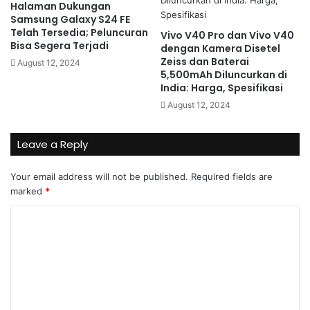
Halaman Dukungan
Samsung Galaxy S24 FE
Telah Tersedia; Peluncuran
Vivo V40 Pro dan Vivo V40
Bisa Segera Terjadi
dengan Kamera Disetel
Zeiss dan Baterai
August 12, 2024
5,500mAh Diluncurkan di
India: Harga, Spesifikasi
August 12, 2024
Leave a Reply
Your email address will not be published.
Required fields are
marked
*
C
o
m
m
e