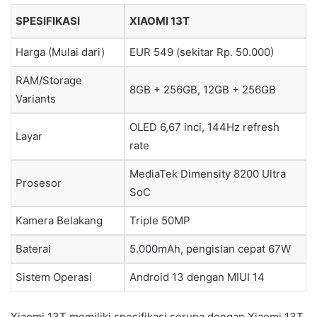
SPESIFIKASI
XIAOMI 13T
Harga (Mulai dari)
EUR 549 (sekitar Rp. 50.000)
RAM/Storage
8GB + 256GB, 12GB + 256GB
Variants
OLED 6,67 inci, 144Hz refresh
Layar
rate
MediaTek Dimensity 8200 Ultra
Prosesor
SoC
Kamera Belakang
Triple 50MP
Baterai
5.000mAh, pengisian cepat 67W
Sistem Operasi
Android 13 dengan MIUI 14
Xiaomi 13T memiliki spesifikasi serupa dengan Xiaomi 13T