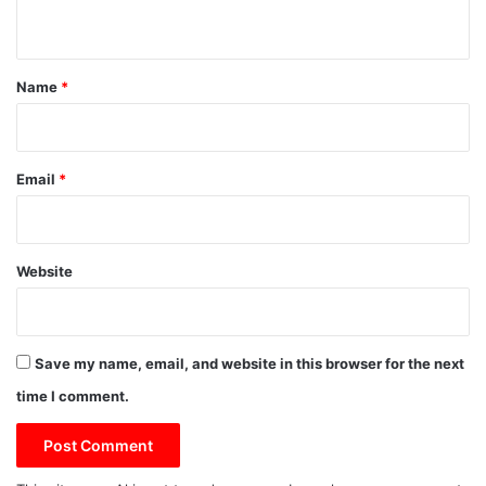
n
t
*
Name
*
Email
*
Website
Save my name, email, and website in this browser for the next
time I comment.