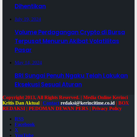
Dihentikan
July 19, 2024
Volume Perdagangan Crypto di Bursa
Terpusat Menurun Akibat Volatilitas
Pasar
May 14, 2024
BRI Sungai Penuh Ngaku Telah Lakukan
Eksekusi Sesuai Aturan
Copyright 2013, All Rights Reserved. | Media Online Kerinci
Kritis Dan Aktual
|
Contact
redaksi@kerincitime.co.id
|
BOX
REDAKSI
|
PEDOMAN DEWAN PERS
|
Privacy Policy
RSS
Facebook
X
YouTube