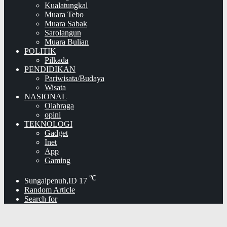
Kualatungkal
Muara Tebo
Muara Sabak
Sarolangun
Muara Bulian
POLITIK
Pilkada
PENDIDIKAN
Pariwisata/Budaya
Wisata
NASIONAL
Olahraga
opini
TEKNOLOGI
Gadget
Inet
App
Gaming
℃
Sungaipenuh,ID
17
Random Article
Search for