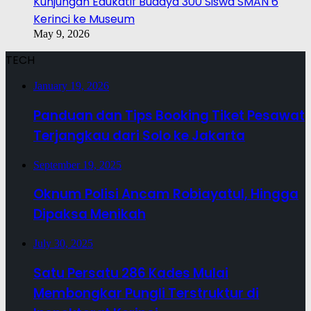
Kunjungan Edukatif Budaya 300 Siswa SMAN 6
Kerinci ke Museum
May 9, 2026
TECH
January 19, 2026
Panduan dan Tips Booking Tiket Pesawat
Terjangkau dari Solo ke Jakarta
September 19, 2025
Oknum Polisi Ancam Robiayatul, Hingga
Dipaksa Menikah
July 30, 2025
Satu Persatu 286 Kades Mulai
Membongkar Pungli Terstruktur di