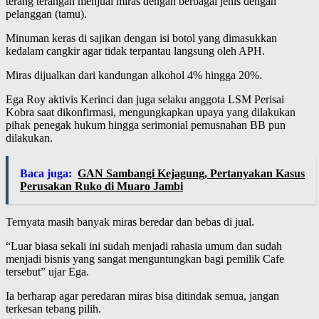
terang terangan menjual miras dengan berbagai jenis dengan
pelanggan (tamu).
Minuman keras di sajikan dengan isi botol yang dimasukkan
kedalam cangkir agar tidak terpantau langsung oleh APH.
Miras dijualkan dari kandungan alkohol 4% hingga 20%.
Ega Roy aktivis Kerinci dan juga selaku anggota LSM Perisai
Kobra saat dikonfirmasi, mengungkapkan upaya yang dilakukan
pihak penegak hukum hingga serimonial pemusnahan BB pun
dilakukan.
Baca juga:
GAN Sambangi Kejagung, Pertanyakan Kasus
Perusakan Ruko di Muaro Jambi
Ternyata masih banyak miras beredar dan bebas di jual.
“Luar biasa sekali ini sudah menjadi rahasia umum dan sudah
menjadi bisnis yang sangat menguntungkan bagi pemilik Cafe
tersebut” ujar Ega.
Ia berharap agar peredaran miras bisa ditindak semua, jangan
terkesan tebang pilih.