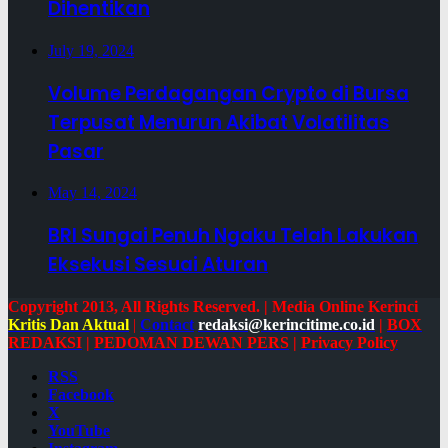
Dihentikan
July 19, 2024
Volume Perdagangan Crypto di Bursa
Terpusat Menurun Akibat Volatilitas
Pasar
May 14, 2024
BRI Sungai Penuh Ngaku Telah Lakukan
Eksekusi Sesuai Aturan
Copyright 2013, All Rights Reserved. | Media Online Kerinci
Kritis Dan Aktual
|
Contact
redaksi@kerincitime.co.id
|
BOX
REDAKSI
|
PEDOMAN DEWAN PERS
|
Privacy Policy
RSS
Facebook
X
YouTube