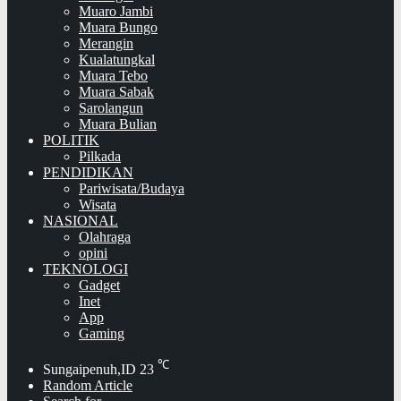
Muaro Jambi
Muara Bungo
Merangin
Kualatungkal
Muara Tebo
Muara Sabak
Sarolangun
Muara Bulian
POLITIK
Pilkada
PENDIDIKAN
Pariwisata/Budaya
Wisata
NASIONAL
Olahraga
opini
TEKNOLOGI
Gadget
Inet
App
Gaming
℃
Sungaipenuh,ID
23
Random Article