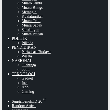
Muaro Jambi
Muara Bungo
Merangin
Kualatungkal
Muara Tebo
Muara Sabak
Sarolangun
Muara Bulian
POLITIK
Pilkada
PENDIDIKAN
Pariwisata/Budaya
Wisata
NASIONAL
Olahraga
opini
TEKNOLOGI
Gadget
Inet
App
Gaming
℃
Sungaipenuh,ID
26
Random Article