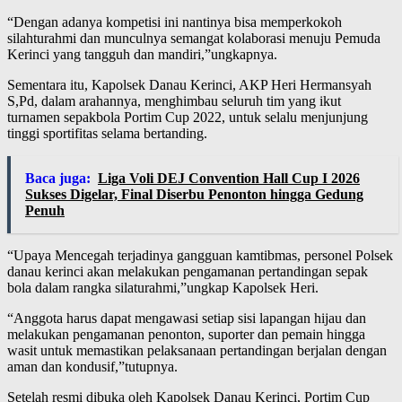
“Dengan adanya kompetisi ini nantinya bisa memperkokoh
silahturahmi dan munculnya semangat kolaborasi menuju Pemuda
Kerinci yang tangguh dan mandiri,”ungkapnya.
Sementara itu, Kapolsek Danau Kerinci, AKP Heri Hermansyah
S,Pd, dalam arahannya, menghimbau seluruh tim yang ikut
turnamen sepakbola Portim Cup 2022, untuk selalu menjunjung
tinggi sportifitas selama bertanding.
Baca juga:
Liga Voli DEJ Convention Hall Cup I 2026
Sukses Digelar, Final Diserbu Penonton hingga Gedung
Penuh
“Upaya Mencegah terjadinya gangguan kamtibmas, personel Polsek
danau kerinci akan melakukan pengamanan pertandingan sepak
bola dalam rangka silaturahmi,”ungkap Kapolsek Heri.
“Anggota harus dapat mengawasi setiap sisi lapangan hijau dan
melakukan pengamanan penonton, suporter dan pemain hingga
wasit untuk memastikan pelaksanaan pertandingan berjalan dengan
aman dan kondusif,”tutupnya.
Setelah resmi dibuka oleh Kapolsek Danau Kerinci, Portim Cup