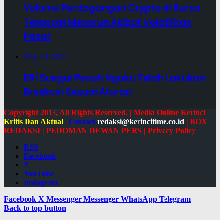
Volume Perdagangan Crypto di Bursa
Terpusat Menurun Akibat Volatilitas
Pasar
May 14, 2024
BRI Sungai Penuh Ngaku Telah Lakukan
Eksekusi Sesuai Aturan
Copyright 2013, All Rights Reserved. | Media Online Kerinci
Kritis Dan Aktual
|
Contact
redaksi@kerincitime.co.id
|
BOX
REDAKSI
|
PEDOMAN DEWAN PERS
|
Privacy Policy
RSS
Facebook
X
YouTube
Instagram
Facebook
X
Messenger
Messenger
WhatsApp
Telegram
Back to top button