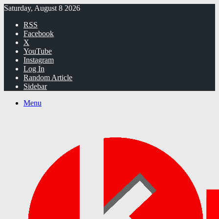
Saturday, August 8 2026
RSS
Facebook
X
YouTube
Instagram
Log In
Random Article
Sidebar
Menu