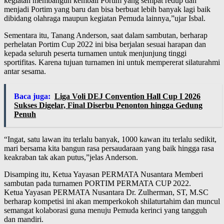
kegiatan membangun kembali Portim yang sempat redup dan
menjadi Portim yang baru dan bisa berbuat lebih banyak lagi baik
dibidang olahraga maupun kegiatan Pemuda lainnya,”ujar Isbal.
Sementara itu, Tanang Anderson, saat dalam sambutan, berharap
perhelatan Portim Cup 2022 ini bisa berjalan sesuai harapan dan
kepada seluruh peserta turnamen untuk menjunjung tinggi
sportifitas. Karena tujuan turnamen ini untuk mempererat silaturahmi
antar sesama.
Baca juga:
Liga Voli DEJ Convention Hall Cup I 2026
Sukses Digelar, Final Diserbu Penonton hingga Gedung
Penuh
“Ingat, satu lawan itu terlalu banyak, 1000 kawan itu terlalu sedikit,
mari bersama kita bangun rasa persaudaraan yang baik hingga rasa
keakraban tak akan putus,”jelas Anderson.
Disamping itu, Ketua Yayasan PERMATA Nusantara Memberi
sambutan pada turnamen PORTIM PERMATA CUP 2022.
Ketua Yayasan PERMATA Nusantara Dr. Zulherman, ST, M.SC
berharap kompetisi ini akan memperkokoh shilaturtahim dan muncul
semangat kolaborasi guna menuju Pemuda kerinci yang tangguh
dan mandiri.