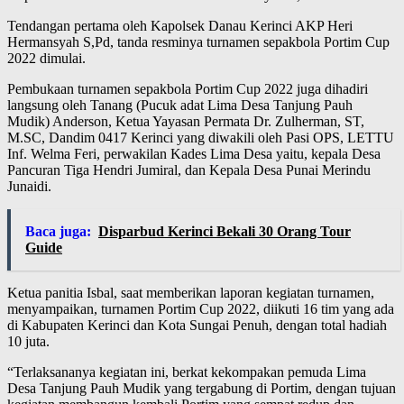
Tendangan pertama oleh Kapolsek Danau Kerinci AKP Heri
Hermansyah S,Pd, tanda resminya turnamen sepakbola Portim Cup
2022 dimulai.
Pembukaan turnamen sepakbola Portim Cup 2022 juga dihadiri
langsung oleh Tanang (Pucuk adat Lima Desa Tanjung Pauh
Mudik) Anderson, Ketua Yayasan Permata Dr. Zulherman, ST,
M.SC, Dandim 0417 Kerinci yang diwakili oleh Pasi OPS, LETTU
Inf. Welma Feri, perwakilan Kades Lima Desa yaitu, kepala Desa
Pancuran Tiga Hendri Jumiral, dan Kepala Desa Punai Merindu
Junaidi.
Baca juga:
Disparbud Kerinci Bekali 30 Orang Tour
Guide
Ketua panitia Isbal, saat memberikan laporan kegiatan turnamen,
menyampaikan, turnamen Portim Cup 2022, diikuti 16 tim yang ada
di Kabupaten Kerinci dan Kota Sungai Penuh, dengan total hadiah
10 juta.
“Terlaksananya kegiatan ini, berkat kekompakan pemuda Lima
Desa Tanjung Pauh Mudik yang tergabung di Portim, dengan tujuan