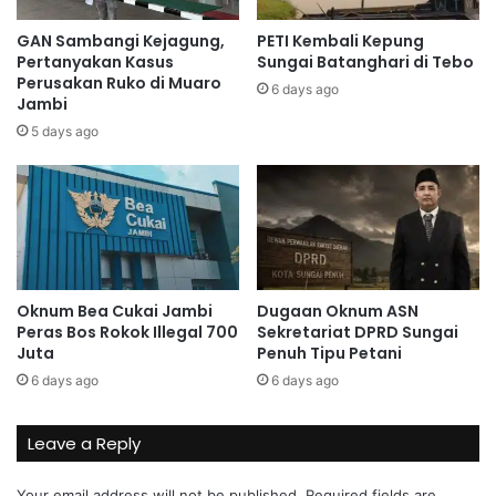
GAN Sambangi Kejagung,
PETI Kembali Kepung
Pertanyakan Kasus
Sungai Batanghari di Tebo
Perusakan Ruko di Muaro
6 days ago
Jambi
5 days ago
Oknum Bea Cukai Jambi
Dugaan Oknum ASN
Peras Bos Rokok Illegal 700
Sekretariat DPRD Sungai
Juta
Penuh Tipu Petani
6 days ago
6 days ago
Leave a Reply
Your email address will not be published.
Required fields are