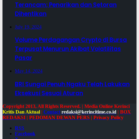
Terancam; Penarikan dan Setoran
Dihentikan
July 19, 2024
Volume Perdagangan Crypto di Bursa
Terpusat Menurun Akibat Volatilitas
Pasar
May 14, 2024
BRI Sungai Penuh Ngaku Telah Lakukan
Eksekusi Sesuai Aturan
Copyright 2013, All Rights Reserved. | Media Online Kerinci
Kritis Dan Aktual
|
Contact
redaksi@kerincitime.co.id
|
BOX
REDAKSI
|
PEDOMAN DEWAN PERS
|
Privacy Policy
RSS
Facebook