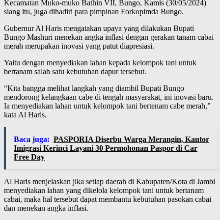
Kecamatan Muko-muko Bathin VII, Bungo, Kamis (30/05/2024)
siang itu, juga dihadiri para pimpinan Forkopimda Bungo.
Gubernur Al Haris mengatakan upaya yang dilakukan Bupati
Bungo Mashuri menekan angka inflasi dengan gerakan tanam cabai
merah merupakan inovasi yang patut diapresiasi.
Yaitu dengan menyediakan lahan kepada kelompok tani untuk
bertanam salah satu kebutuhan dapur tersebut.
“Kita bangga melihat langkah yang diambil Bupati Bungo
mendorong kelangkaan cabe di tengah masyarakat, ini inovasi baru.
Ia menyediakan lahan untuk kelompok tani bertenam cabe merah,”
kata Al Haris.
Baca juga:
PASPORIA Diserbu Warga Merangin, Kantor
Imigrasi Kerinci Layani 30 Permohonan Paspor di Car
Free Day
Al Haris menjelaskan jika setiap daerah di Kabupaten/Kota di Jambi
menyediakan lahan yang dikelola kelompok tani untuk bertanam
cabai, maka hal tersebut dapat membantu kebutuhan pasokan cabai
dan menekan angka inflasi.