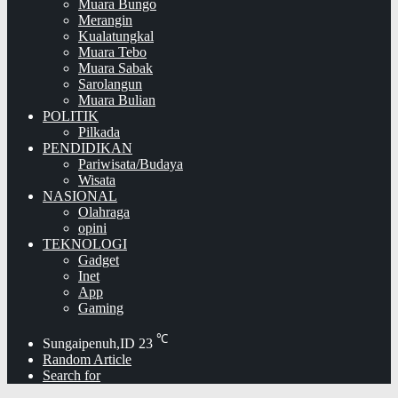
Muara Bungo
Merangin
Kualatungkal
Muara Tebo
Muara Sabak
Sarolangun
Muara Bulian
POLITIK
Pilkada
PENDIDIKAN
Pariwisata/Budaya
Wisata
NASIONAL
Olahraga
opini
TEKNOLOGI
Gadget
Inet
App
Gaming
℃
Sungaipenuh,ID
23
Random Article
Search for