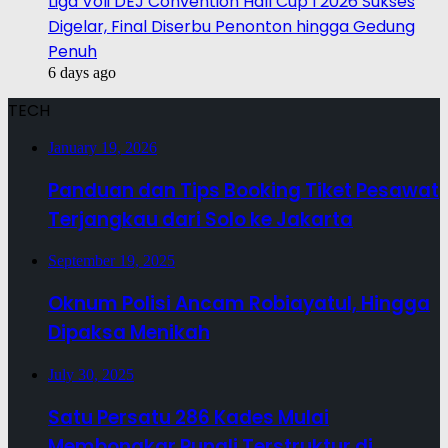
Liga Voli DEJ Convention Hall Cup I 2026 Sukses
Digelar, Final Diserbu Penonton hingga Gedung
Penuh
6 days ago
TECH
January 19, 2026
Panduan dan Tips Booking Tiket Pesawat
Terjangkau dari Solo ke Jakarta
September 19, 2025
Oknum Polisi Ancam Robiayatul, Hingga
Dipaksa Menikah
July 30, 2025
Satu Persatu 286 Kades Mulai
Membongkar Pungli Terstruktur di