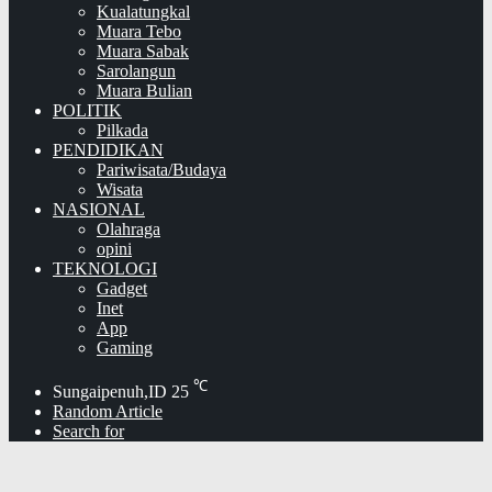
Kualatungkal
Muara Tebo
Muara Sabak
Sarolangun
Muara Bulian
POLITIK
Pilkada
PENDIDIKAN
Pariwisata/Budaya
Wisata
NASIONAL
Olahraga
opini
TEKNOLOGI
Gadget
Inet
App
Gaming
℃
Sungaipenuh,ID
25
Random Article
Search for