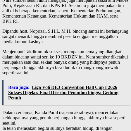
Nara sumber selain aktif mengajar, juga merupakan saksi ahli Mabes
Polri, Kejaksaaan RI, dan KPK RI. Selain itu juga merupakan tim
ahli di beberapa kementerian, seperti Kementerian Perhubungan,
Kementerian Keuangan, Kementerian Hukum dan HAM, serta
BPK RI.
Dipandu host, Noprizal, S.H.I., M.H, bincang santai ini berlangsung
sangat menarik hingga membuat peserta enggan meninggalkan
media komunikasinya.
Menjemput Takdir untuk sukses, merupakan tema yang diangkat
dalam bincang santai seri ke 19 BKDZN ini. Nara sumber diketahui
merupakan satu dari sekian banyak orang yang hidupnya penuh
perjuangan hingga akhirnya bisa duduk di ruang-ruang mewah
seperti saat ini.
Baca juga:
Liga Voli DEJ Convention Hall Cup I 2026
Sukses Digelar, Final Diserbu Penonton hingga Gedung
Penuh
Dalam ceritanya, Kanda Parul (sapaan akrabnya), menceritakan
kehidupannya yang penuh perjuangan hingga akhirnya bisa seperti
saat ini.
Ia telah merasakan begitu sulitnya bertahan hidup, di tengah