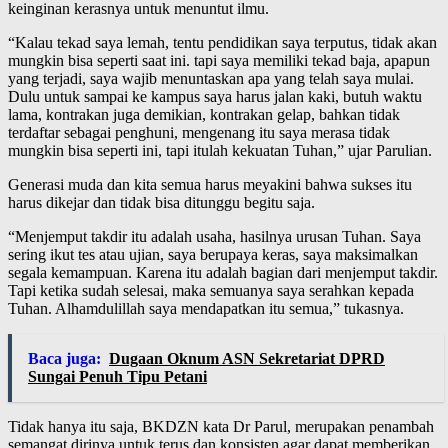
keinginan kerasnya untuk menuntut ilmu.
“Kalau tekad saya lemah, tentu pendidikan saya terputus, tidak akan
mungkin bisa seperti saat ini. tapi saya memiliki tekad baja, apapun
yang terjadi, saya wajib menuntaskan apa yang telah saya mulai.
Dulu untuk sampai ke kampus saya harus jalan kaki, butuh waktu
lama, kontrakan juga demikian, kontrakan gelap, bahkan tidak
terdaftar sebagai penghuni, mengenang itu saya merasa tidak
mungkin bisa seperti ini, tapi itulah kekuatan Tuhan,” ujar Parulian.
Generasi muda dan kita semua harus meyakini bahwa sukses itu
harus dikejar dan tidak bisa ditunggu begitu saja.
“Menjemput takdir itu adalah usaha, hasilnya urusan Tuhan. Saya
sering ikut tes atau ujian, saya berupaya keras, saya maksimalkan
segala kemampuan. Karena itu adalah bagian dari menjemput takdir.
Tapi ketika sudah selesai, maka semuanya saya serahkan kepada
Tuhan. Alhamdulillah saya mendapatkan itu semua,” tukasnya.
Baca juga:
Dugaan Oknum ASN Sekretariat DPRD
Sungai Penuh Tipu Petani
Tidak hanya itu saja, BKDZN kata Dr Parul, merupakan penambah
semangat dirinya untuk terus dan konsisten agar dapat memberikan