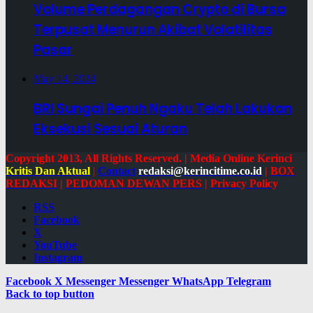
Volume Perdagangan Crypto di Bursa
Terpusat Menurun Akibat Volatilitas
Pasar
May 14, 2024
BRI Sungai Penuh Ngaku Telah Lakukan
Eksekusi Sesuai Aturan
Copyright 2013, All Rights Reserved. | Media Online Kerinci
Kritis Dan Aktual
|
Contact
redaksi@kerincitime.co.id
|
BOX
REDAKSI
|
PEDOMAN DEWAN PERS
|
Privacy Policy
RSS
Facebook
X
YouTube
Instagram
Facebook
X
Messenger
Messenger
WhatsApp
Telegram
Back to top button