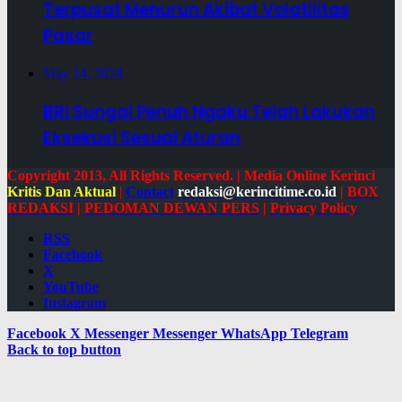
Terpusat Menurun Akibat Volatilitas
Pasar
May 14, 2024
BRI Sungai Penuh Ngaku Telah Lakukan
Eksekusi Sesuai Aturan
Copyright 2013, All Rights Reserved. | Media Online Kerinci
Kritis Dan Aktual
|
Contact
redaksi@kerincitime.co.id
|
BOX
REDAKSI
|
PEDOMAN DEWAN PERS
|
Privacy Policy
RSS
Facebook
X
YouTube
Instagram
Facebook
X
Messenger
Messenger
WhatsApp
Telegram
Back to top button