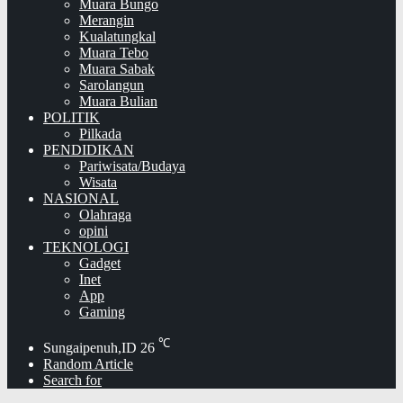
Muara Bungo
Merangin
Kualatungkal
Muara Tebo
Muara Sabak
Sarolangun
Muara Bulian
POLITIK
Pilkada
PENDIDIKAN
Pariwisata/Budaya
Wisata
NASIONAL
Olahraga
opini
TEKNOLOGI
Gadget
Inet
App
Gaming
℃
Sungaipenuh,ID
26
Random Article
Search for