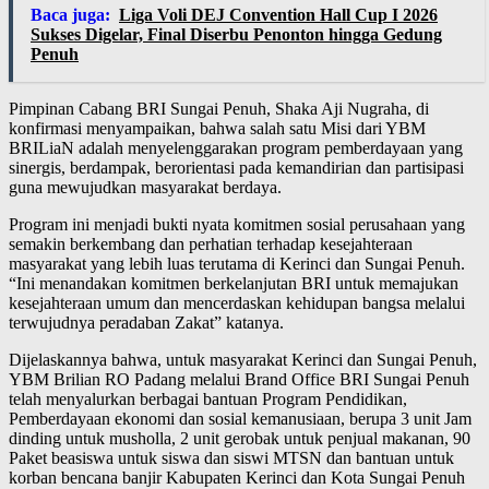
Baca juga:
Liga Voli DEJ Convention Hall Cup I 2026
Sukses Digelar, Final Diserbu Penonton hingga Gedung
Penuh
Pimpinan Cabang BRI Sungai Penuh, Shaka Aji Nugraha, di
konfirmasi menyampaikan, bahwa salah satu Misi dari YBM
BRILiaN adalah menyelenggarakan program pemberdayaan yang
sinergis, berdampak, berorientasi pada kemandirian dan partisipasi
guna mewujudkan masyarakat berdaya.
Program ini menjadi bukti nyata komitmen sosial perusahaan yang
semakin berkembang dan perhatian terhadap kesejahteraan
masyarakat yang lebih luas terutama di Kerinci dan Sungai Penuh.
“Ini menandakan komitmen berkelanjutan BRI untuk memajukan
kesejahteraan umum dan mencerdaskan kehidupan bangsa melalui
terwujudnya peradaban Zakat” katanya.
Dijelaskannya bahwa, untuk masyarakat Kerinci dan Sungai Penuh,
YBM Brilian RO Padang melalui Brand Office BRI Sungai Penuh
telah menyalurkan berbagai bantuan Program Pendidikan,
Pemberdayaan ekonomi dan sosial kemanusiaan, berupa 3 unit Jam
dinding untuk musholla, 2 unit gerobak untuk penjual makanan, 90
Paket beasiswa untuk siswa dan siswi MTSN dan bantuan untuk
korban bencana banjir Kabupaten Kerinci dan Kota Sungai Penuh