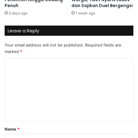
Penuh
dan Sajikan Duel Bergengsi
5 days ago
1 week ago
Leave a Reply
Your email address will not be published.
Required fields are
marked
*
C
o
m
m
e
n
t
*
Name
*