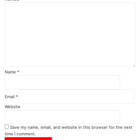
C
o
m
m
e
n
t
*
Name
*
Email
*
Website
Save my name, email, and website in this browser for the next
time I comment.