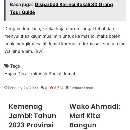
Baca juga:
Disparbud Kerinci Bekali 30 Orang
Tour Guide
Dengan demikian, ketika hujan turun sangat lebat dan
menyulitkan kaum muslimin untuk ke masjid, maka boleh
tidak mengikuti salat Jumat karena itu termasuk suatu uzur.
Wallahu a’lam. (Irw)
Tags
Hujan Deras
rukhsah
Sholat Jumat
February 24, 2023
0
3,724
2 minutes read
Kemenag
Wako Ahmadi:
Jambi: Tahun
Mari Kita
2023 Provinsi
Bangun