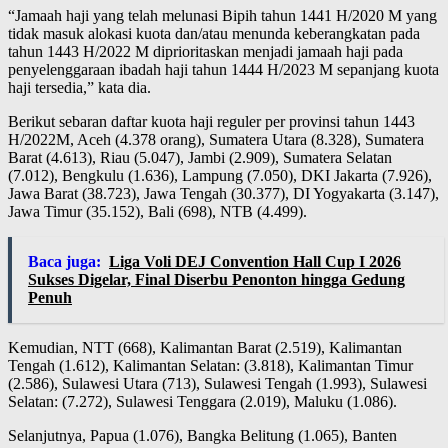
“Jamaah haji yang telah melunasi Bipih tahun 1441 H/2020 M yang
tidak masuk alokasi kuota dan/atau menunda keberangkatan pada
tahun 1443 H/2022 M diprioritaskan menjadi jamaah haji pada
penyelenggaraan ibadah haji tahun 1444 H/2023 M sepanjang kuota
haji tersedia,” kata dia.
Berikut sebaran daftar kuota haji reguler per provinsi tahun 1443
H/2022M, Aceh (4.378 orang), Sumatera Utara (8.328), Sumatera
Barat (4.613), Riau (5.047), Jambi (2.909), Sumatera Selatan
(7.012), Bengkulu (1.636), Lampung (7.050), DKI Jakarta (7.926),
Jawa Barat (38.723), Jawa Tengah (30.377), DI Yogyakarta (3.147),
Jawa Timur (35.152), Bali (698), NTB (4.499).
Baca juga:
Liga Voli DEJ Convention Hall Cup I 2026
Sukses Digelar, Final Diserbu Penonton hingga Gedung
Penuh
Kemudian, NTT (668), Kalimantan Barat (2.519), Kalimantan
Tengah (1.612), Kalimantan Selatan: (3.818), Kalimantan Timur
(2.586), Sulawesi Utara (713), Sulawesi Tengah (1.993), Sulawesi
Selatan: (7.272), Sulawesi Tenggara (2.019), Maluku (1.086).
Selanjutnya, Papua (1.076), Bangka Belitung (1.065), Banten