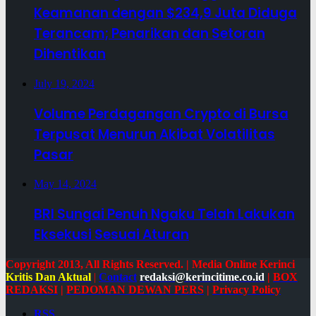
Keamanan dengan $234,9 Juta Diduga
Terancam; Penarikan dan Setoran
Dihentikan
July 19, 2024
Volume Perdagangan Crypto di Bursa
Terpusat Menurun Akibat Volatilitas
Pasar
May 14, 2024
BRI Sungai Penuh Ngaku Telah Lakukan
Eksekusi Sesuai Aturan
Copyright 2013, All Rights Reserved. | Media Online Kerinci
Kritis Dan Aktual
|
Contact
redaksi@kerincitime.co.id
|
BOX
REDAKSI
|
PEDOMAN DEWAN PERS
|
Privacy Policy
RSS