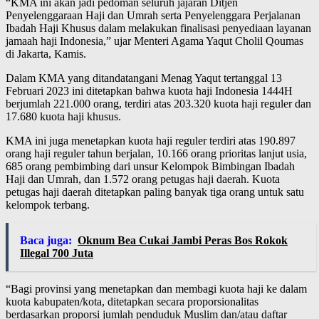
“KMA ini akan jadi pedoman seluruh jajaran Ditjen
Penyelenggaraan Haji dan Umrah serta Penyelenggara Perjalanan
Ibadah Haji Khusus dalam melakukan finalisasi penyediaan layanan
jamaah haji Indonesia,” ujar Menteri Agama Yaqut Cholil Qoumas
di Jakarta, Kamis.
Dalam KMA yang ditandatangani Menag Yaqut tertanggal 13
Februari 2023 ini ditetapkan bahwa kuota haji Indonesia 1444H
berjumlah 221.000 orang, terdiri atas 203.320 kuota haji reguler dan
17.680 kuota haji khusus.
KMA ini juga menetapkan kuota haji reguler terdiri atas 190.897
orang haji reguler tahun berjalan, 10.166 orang prioritas lanjut usia,
685 orang pembimbing dari unsur Kelompok Bimbingan Ibadah
Haji dan Umrah, dan 1.572 orang petugas haji daerah. Kuota
petugas haji daerah ditetapkan paling banyak tiga orang untuk satu
kelompok terbang.
Baca juga:
Oknum Bea Cukai Jambi Peras Bos Rokok
Illegal 700 Juta
“Bagi provinsi yang menetapkan dan membagi kuota haji ke dalam
kuota kabupaten/kota, ditetapkan secara proporsionalitas
berdasarkan proporsi jumlah penduduk Muslim dan/atau daftar