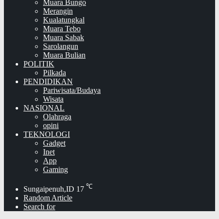
Muara Bungo
Merangin
Kualatungkal
Muara Tebo
Muara Sabak
Sarolangun
Muara Bulian
POLITIK
Pilkada
PENDIDIKAN
Pariwisata/Budaya
Wisata
NASIONAL
Olahraga
opini
TEKNOLOGI
Gadget
Inet
App
Gaming
℃
Sungaipenuh,ID
17
Random Article
Search for