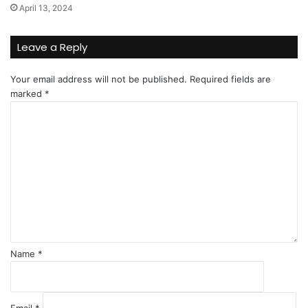
April 13, 2024
Leave a Reply
Your email address will not be published.
Required fields are
marked
*
C
o
m
m
e
n
t
*
Name
*
Email
*