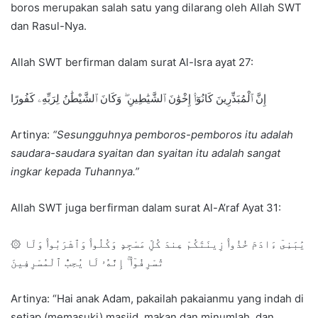
boros merupakan salah satu yang dilarang oleh Allah SWT
dan Rasul-Nya.
Allah SWT berfirman dalam surat Al-Isra ayat 27:
إِنَّ ٱلْمُبَذِّرِينَ كَانُوٓا۟ إِخْوَٰنَ ٱلشَّيَٰطِينِ ۖ وَكَانَ ٱلشَّيْطَٰنُ لِرَبِّهِۦ كَفُورًا
Artinya:
“Sesungguhnya pemboros-pemboros itu adalah
saudara-saudara syaitan dan syaitan itu adalah sangat
ingkar kepada Tuhannya.”
Allah SWT juga berfirman dalam surat Al-A’raf Ayat 31:
۞ يَٰبَنِىٓ ءَادَمَ خُذُوا۟ زِينَتَكُمْ عِندَ كُلِّ مَسْجِدٍ وَكُلُوا۟ وَٱشْرَبُوا۟ وَلَا
تُسْرِفُوٓا۟ ۚ إِنَّهُۥ لَا يُحِبُّ ٱلْمُسْرِفِينَ
Artinya: “Hai anak Adam, pakailah pakaianmu yang indah di
setiap (memasuki) masjid, makan dan minumlah, dan