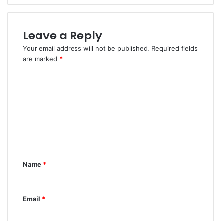
Leave a Reply
Your email address will not be published.
Required fields
are marked
*
C
o
m
m
e
n
Name
*
t
*
Email
*