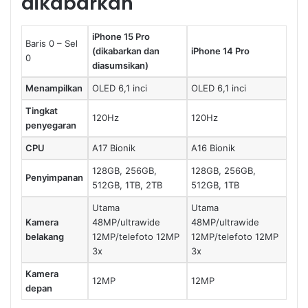
dikabarkan
iPhone 15 Pro
Baris 0 – Sel
(dikabarkan dan
iPhone 14 Pro
0
diasumsikan)
Menampilkan
OLED 6,1 inci
OLED 6,1 inci
Tingkat
120Hz
120Hz
penyegaran
CPU
A17 Bionik
A16 Bionik
128GB, 256GB,
128GB, 256GB,
Penyimpanan
512GB, 1TB, 2TB
512GB, 1TB
Utama
Utama
Kamera
48MP/ultrawide
48MP/ultrawide
belakang
12MP/telefoto 12MP
12MP/telefoto 12MP
3x
3x
Kamera
12MP
12MP
depan