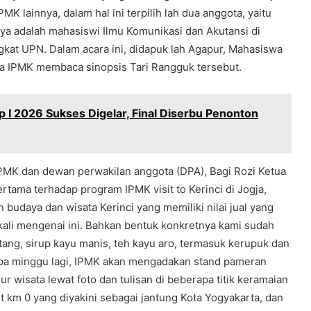
MK lainnya, dalam hal ini terpilih lah dua anggota, yaitu
nya adalah mahasiswi Ilmu Komunikasi dan Akutansi di
gkat UPN. Dalam acara ini, didapuk lah Agapur, Mahasiswa
ua IPMK membaca sinopsis Tari Rangguk tersebut.
p I 2026 Sukses Digelar, Final Diserbu Penonton
IPMK dan dewan perwakilan anggota (DPA), Bagi Rozi Ketua
rtama terhadap program IPMK visit to Kerinci di Jogja,
udaya dan wisata Kerinci yang memiliki nilai jual yang
kali mengenai ini. Bahkan bentuk konkretnya kami sudah
ang, sirup kayu manis, teh kayu aro, termasuk kerupuk dan
pa minggu lagi, IPMK akan mengadakan stand pameran
 wisata lewat foto dan tulisan di beberapa titik keramaian
 km 0 yang diyakini sebagai jantung Kota Yogyakarta, dan