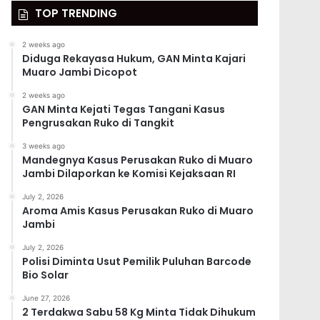
TOP TRENDING
2 weeks ago
Diduga Rekayasa Hukum, GAN Minta Kajari
Muaro Jambi Dicopot
2 weeks ago
GAN Minta Kejati Tegas Tangani Kasus
Pengrusakan Ruko di Tangkit
3 weeks ago
Mandegnya Kasus Perusakan Ruko di Muaro
Jambi Dilaporkan ke Komisi Kejaksaan RI
July 2, 2026
Aroma Amis Kasus Perusakan Ruko di Muaro
Jambi
July 2, 2026
Polisi Diminta Usut Pemilik Puluhan Barcode
Bio Solar
June 27, 2026
2 Terdakwa Sabu 58 Kg Minta Tidak Dihukum