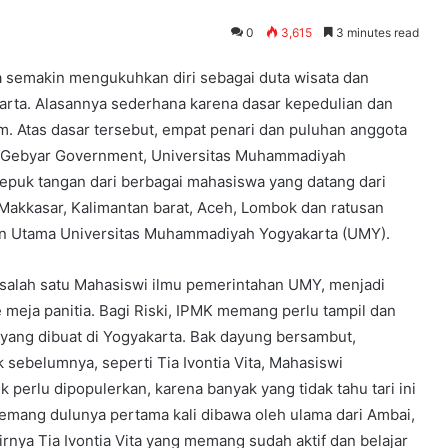
0
3,615
3 minutes read
ta semakin mengukuhkan diri sebagai duta wisata dan
karta. Alasannya sederhana karena dasar kepedulian dan
. Atas dasar tersebut, empat penari dan puluhan anggota
I Gebyar Government, Universitas Muhammadiyah
epuk tangan dari berbagai mahasiswa yang datang dari
Makkasar, Kalimantan barat, Aceh, Lombok dan ratusan
n Utama Universitas Muhammadiyah Yogyakarta (UMY).
ta, salah satu Mahasiswi ilmu pemerintahan UMY, menjadi
meja panitia. Bagi Riski, IPMK memang perlu tampil dan
 yang dibuat di Yogyakarta. Bak dayung bersambut,
sebelumnya, seperti Tia Ivontia Vita, Mahasiswi
perlu dipopulerkan, karena banyak yang tidak tahu tari ini
memang dulunya pertama kali dibawa oleh ulama dari Ambai,
hirnya Tia Ivontia Vita yang memang sudah aktif dan belajar