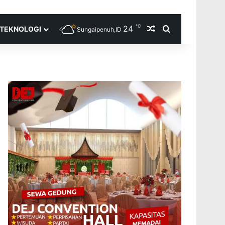
℃
24
Random Article
Search for
TEKNOLOGI
Sungaipenuh,ID