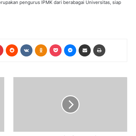
merupakan pengurus IPMK dari berabagai Universitas, siap
Pinterest
Reddit
VKontakte
Odnoklassniki
Pocket
Messenger
Share via Email
Print