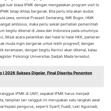
gat luar biasa IPMK dengan mengadakan program visit to
IPMK tetap ikhlas bergerak. Bila perlu kita akan duduk
ula jawa, semisal Prasasti Semarang, IMK Bogor, HMK
angat ambisius, maka perlu sekali perhatian pemerintah
elum begitu dikenal di Jawa dan Indonesia pada umumnya.
ci, Misal acara pelantikan dan halal bi halal HKK, pameran
anak muda ingin bergerak untuk lebih progresif, dengan
tik keramaian, dengan begitu Kerinci akan dikenal, kalau
agister Psikologi Universitas Gadjah Mada tersebut.
p I 2026 Sukses Digelar, Final Diserbu Penonton
 rangguk IPMK di UMY, sepakat IPMK harus menjadi
arta, tampilan tari rangguk ini merupakan satu langkah awal
partispasi pengurus, seperti Syarif, Fuadi, Leki Agusnadi,