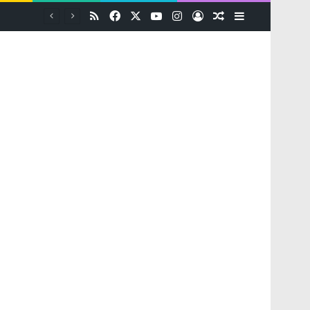
RSS
Facebook
X
YouTube
Instagram
Log In
Random Article
Sidebar