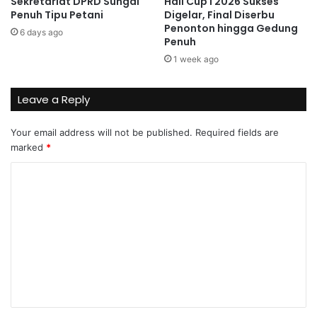
Sekretariat DPRD Sungai
Hall Cup I 2026 Sukses
Penuh Tipu Petani
Digelar, Final Diserbu
Penonton hingga Gedung
6 days ago
Penuh
1 week ago
Leave a Reply
Your email address will not be published.
Required fields are
marked
*
C
o
m
m
e
n
t