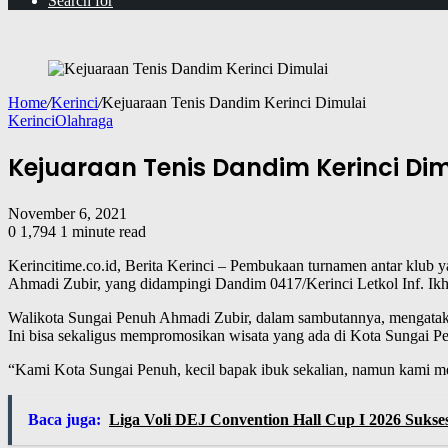
Search for
Home
/
Kerinci
/
Kejuaraan Tenis Dandim Kerinci Dimulai
Kerinci
Olahraga
Kejuaraan Tenis Dandim Kerinci Dim
November 6, 2021
0
1,794
1 minute read
Kerincitime.co.id, Berita Kerinci – Pembukaan turnamen antar klub y
Ahmadi Zubir, yang didampingi Dandim 0417/Kerinci Letkol Inf. Ikh
Walikota Sungai Penuh Ahmadi Zubir, dalam sambutannya, mengatakan,
Ini bisa sekaligus mempromosikan wisata yang ada di Kota Sungai P
“Kami Kota Sungai Penuh, kecil bapak ibuk sekalian, namun kami me
Baca juga:
Liga Voli DEJ Convention Hall Cup I 2026 Sukse