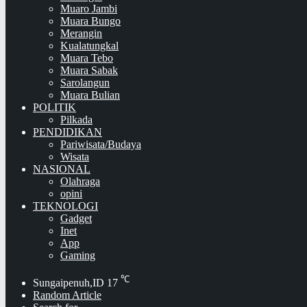
Muaro Jambi
Muara Bungo
Merangin
Kualatungkal
Muara Tebo
Muara Sabak
Sarolangun
Muara Bulian
POLITIK
Pilkada
PENDIDIKAN
Pariwisata/Budaya
Wisata
NASIONAL
Olahraga
opini
TEKNOLOGI
Gadget
Inet
App
Gaming
℃
Sungaipenuh,ID
17
Random Article