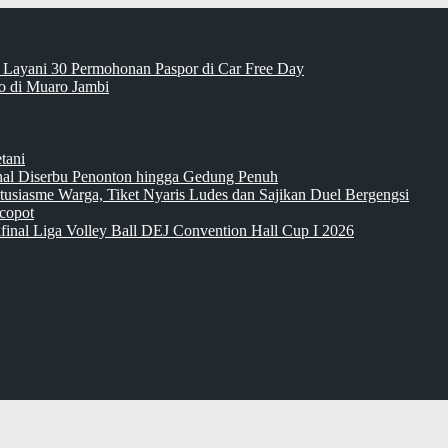
 Layani 30 Permohonan Paspor di Car Free Day
 di Muaro Jambi
tani
inal Diserbu Penonton hingga Gedung Penuh
tusiasme Warga, Tiket Nyaris Ludes dan Sajikan Duel Bergengsi
copot
final Liga Volley Ball DEJ Convention Hall Cup I 2026