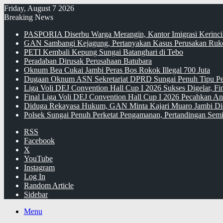
Friday, August 7 2026
Breaking News
PASPORIA Diserbu Warga Merangin, Kantor Imigrasi Kerinci
GAN Sambangi Kejagung, Pertanyakan Kasus Perusakan Ruko
PETI Kembali Kepung Sungai Batanghari di Tebo
Peradaban Dirusak Perusahaan Batubara
Oknum Bea Cukai Jambi Peras Bos Rokok Illegal 700 Juta
Dugaan Oknum ASN Sekretariat DPRD Sungai Penuh Tipu Pe
Liga Voli DEJ Convention Hall Cup I 2026 Sukses Digelar, F
Final Liga Voli DEJ Convention Hall Cup I 2026 Pecahkan An
Diduga Rekayasa Hukum, GAN Minta Kajari Muaro Jambi Di
Polsek Sungai Penuh Perketat Pengamanan, Pertandingan Semi
RSS
Facebook
X
YouTube
Instagram
Log In
Random Article
Sidebar
Menu