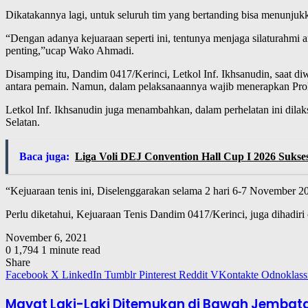
Dikatakannya lagi, untuk seluruh tim yang bertanding bisa menunjukk
“Dengan adanya kejuaraan seperti ini, tentunya menjaga silaturahmi a
penting,”ucap Wako Ahmadi.
Disamping itu, Dandim 0417/Kerinci, Letkol Inf. Ikhsanudin, saat
antara pemain. Namun, dalam pelaksanaannya wajib menerapkan Prok
Letkol Inf. Ikhsanudin juga menambahkan, dalam perhelatan ini dilaks
Selatan.
Baca juga:
Liga Voli DEJ Convention Hall Cup I 2026 Sukse
“Kejuaraan tenis ini, Diselenggarakan selama 2 hari 6-7 November 
Perlu diketahui, Kejuaraan Tenis Dandim 0417/Kerinci, juga dihad
November 6, 2021
0
1,794
1 minute read
Share
Facebook
X
LinkedIn
Tumblr
Pinterest
Reddit
VKontakte
Odnoklass
Mayat Laki-Laki Ditemukan di Bawah Jembatan