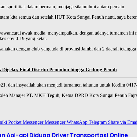
an sportifitas dalam bermain, menjaga silaturahmi antara pemain.
ntara kita semua dan setelah HUT Kota Sungai Penuh nanti, saya berenc
 diwawancarai awak media, menyampaikan, dengan adanya turnamen ini 
es covid-19 yang ketat.
anakan dengan club yang ada di provinsi Jambi dan 2 daerah tetangga y
s Digelar, Final Diserbu Penonton hingga Gedung Penuh
2021, dan insyaallah akan menjadi turnamen tahunan untuk Kodim 0417/
iri oleh Manajer PT. MKH Teguh, Ketua DPRD Kota Sungai Penuh Fajr
niki
Pocket
Messenger
Messenger
WhatsApp
Telegram
Share via Emai
 Api-api Diduga Driver Transportasi Online