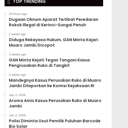
TOP TRENDING
24 hours ago
Dugaan Oknum Aparat Terlibat Peredaran
Rokok Illegal di Kerinci-Sungai Penuh
2 weeks ago
Diduga Rekayasa Hukum, GAN Minta Kajari
Muaro Jambi Dicopot
3 weeks ago
GAN Minta Kejati Tegas Tangani Kasus
Pengrusakan Ruko di Tangkit
4 weeks ago
Mandegnya Kasus Perusakan Ruko di Muaro
Jambi Dilaporkan ke Komisi Kejaksaan RI
July 2, 2026
Aroma Amis Kasus Perusakan Ruko di Muaro
Jambi
July 2, 2026
Polisi Diminta Usut Pemilik Puluhan Barcode
Bio Solar