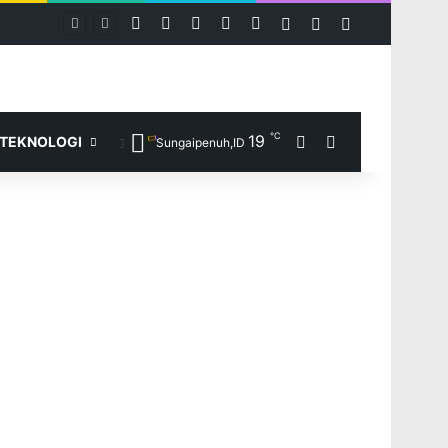
RSS
Facebook
X
YouTube
Instagram
Log In
Random Article
Sidebar
PASPORIA Diserbu Warga Merangin, Kantor Imigrasi Kerinci Layani 30 Permohonan Paspor di Car Free Day
℃
19
Random Article
Search for
TEKNOLOGI
Sungaipenuh,ID