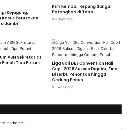
PETI Kembali Kepung Sungai
Batanghari di Tebo
gi Kejagung,
 Kasus Perusakan
6 days ago
ro Jambi
um ASN Sekretariat
 Penuh Tipu Petani
Liga Voli DEJ Convention Hall
Cup I 2026 Sukses Digelar, Final
Diserbu Penonton hingga
Gedung Penuh
1 week ago
 are marked
*