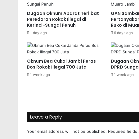
Dugaan Oknum Aparat Terlibat
GAN Samban
Peredaran Rokok Illegal di
Pertanyakan
Kerinci-Sungai Penuh
Ruko di Mua
1 day ago
6 days ago
Oknum Bea Cukai Jambi Peras
Dugaan Okn
Bos Rokok Illegal 700 Juta
DPRD Sungai
1 week ago
1 week ago
Leave a Reply
Your email address will not be published.
Required fields