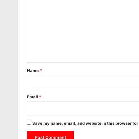
C
o
m
m
e
n
t
*
Name
*
Email
*
Save my name, email, and website in this browser for