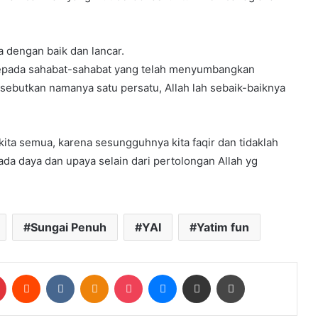
a dengan baik dan lancar.
kepada sahabat-sahabat yang telah menyumbangkan
 sebutkan namanya satu persatu, Allah lah sebaik-baiknya
ta semua, karena sesungguhnya kita faqir dan tidaklah
da daya dan upaya selain dari pertolongan Allah yg
Sungai Penuh
YAI
Yatim fun
Pinterest
Reddit
VKontakte
Odnoklassniki
Pocket
Messenger
Share via Email
Print