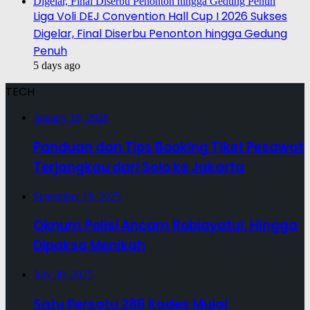
Liga Voli DEJ Convention Hall Cup I 2026 Sukses
Digelar, Final Diserbu Penonton hingga Gedung
Penuh
5 days ago
TECH
January 19, 2026
Panduan dan Tips Booking Tiket Pesawat
Terjangkau dari Solo ke Jakarta
September 19, 2025
Oknum Polisi Ancam Robiayatul, Hingga
Dipaksa Menikah
July 30, 2025
Satu Persatu 286 Kades Mulai