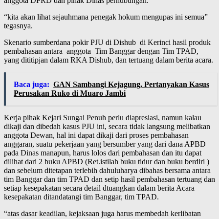
anggota DPRD dan pihak Dinas perhubungan.
“kita akan lihat sejauhmana penegak hokum mengupas ini semua”
tegasnya.
Skenario sumberdana pokir PJU di Dishub di Kerinci hasil produk
pembahasan antara anggota Tim Banggar dengan Tim TPAD,
yang dititipjan dalam RKA Dishub, dan tertuang dalam berita acara.
Baca juga:
GAN Sambangi Kejagung, Pertanyakan Kasus
Perusakan Ruko di Muaro Jambi
Kerja pihak Kejari Sungai Penuh perlu diapresiasi, namun kalau
dikaji dan dibedah kasus PJU ini, secara tidak langsung melibatkan
anggota Dewan, hal ini dapat dikaji dari proses pembahasan
anggaran, suatu pekerjaan yang bersumber yang dari dana APBD
pada Dinas manapun, harus lolos dari pembahasan dan itu dapat
dilihat dari 2 buku APBD (Ret.istilah buku tidur dan buku berdiri )
dan sebelum ditetapan terlebih dahuluharya dibahas bersama antara
tim Banggar dan tim TPAD dan setip hasil pembahasan tertuang dan
setiap kesepakatan secara detail dtuangkan dalam berita Acara
kesepakatan ditandatangi tim Banggar, tim TPAD.
“atas dasar keadilan, kejaksaan juga harus membedah kerlibatan