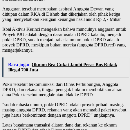
Anggaran tersebut merupakan aspirasi Anggota Dewan yang
dititipan dalam RKA di Dishub dan dikerjakan oleh pihak ketiga
yang menyebabkan kerugian keuangan hasil audit Rp 2,7 Miliar.
Isbal Aktivis Kerinci mengeskan bahwa munculnya anggaran untuk
Proyek PJU adalah dengan dasar usulan DPRD kala itu, menjadi
pokir DPRD, sudah menjadi rahasia umum pokir DPRD adalah
proyek DPRD, meskipun bukan mereka (anggota DPRD.red) yang
mengerjakannya.
Baca juga:
Oknum Bea Cukai Jambi Peras Bos Rokok
Illegal 700 Juta
Pokir tersebut terkomunikasi dari Dinas Perhubungan, Anggota
DPRD, dan rekanan, tinggal penegak hukum membuktikan aliran
dana Pokir tersebut menglair atau tidak ke DPRD
“sudah rahasia umum, pokir DPRD adalah proyek pribadi masing-
masing anggota DPRD, rekanan yang akan mengabil paket tersebut
juga harus berkomitmen dengan anggota DPRD” ungkapnya.
Latas bagaimana transaksi aliaran dana dari rekanan ke oknum