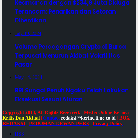
Keamanan dengan $234,9 Juta Diduga
Terancam; Penarikan dan Setoran
Dihentikan
July 19, 2024
Volume Perdagangan Crypto di Bursa
Terpusat Menurun Akibat Volatilitas
Pasar
May 14, 2024
BRI Sungai Penuh Ngaku Telah Lakukan
Eksekusi Sesuai Aturan
Copyright 2013, All Rights Reserved. | Media Online Kerinci
Kritis Dan Aktual
|
Contact
redaksi@kerincitime.co.id
|
BOX
REDAKSI
|
PEDOMAN DEWAN PERS
|
Privacy Policy
RSS