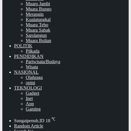
Muaro Jambi
Muara Bungo
Merangin
Kualatungkal
Muara Tebo
Muara Sabak
Sarolangun
Muara Bulian
POLITIK
Pilkada
PENDIDIKAN
Pariwisata/Budaya
Wisata
NASIONAL
Olahraga
opini
TEKNOLOGI
Gadget
Inet
App
Gaming
℃
Sungaipenuh,ID
18
Random Article