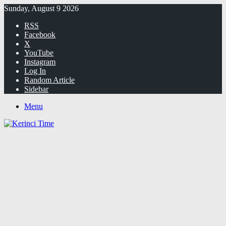
Sunday, August 9 2026
RSS
Facebook
X
YouTube
Instagram
Log In
Random Article
Sidebar
Menu