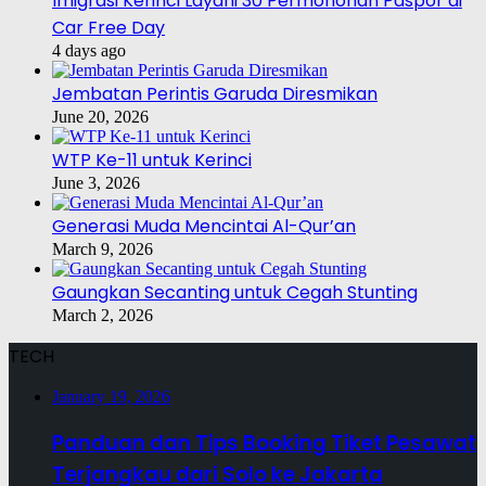
Imigrasi Kerinci Layani 30 Permohonan Paspor di
Car Free Day
4 days ago
Jembatan Perintis Garuda Diresmikan
June 20, 2026
WTP Ke-11 untuk Kerinci
June 3, 2026
Generasi Muda Mencintai Al-Qur’an
March 9, 2026
Gaungkan Secanting untuk Cegah Stunting
March 2, 2026
TECH
January 19, 2026
Panduan dan Tips Booking Tiket Pesawat
Terjangkau dari Solo ke Jakarta