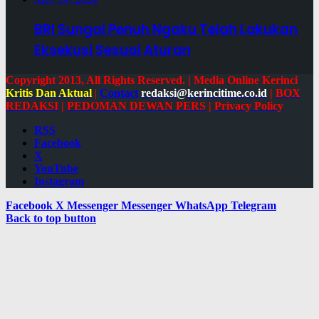
BRI Sungai Penuh Ngaku Telah Lakukan
Eksekusi Sesuai Aturan
Copyright 2013, All Rights Reserved. | Media Online Kerinci
Kritis Dan Aktual
|
Contact
redaksi@kerincitime.co.id
|
BOX
REDAKSI
|
PEDOMAN DEWAN PERS
|
Privacy Policy
RSS
Facebook
X
YouTube
Instagram
Facebook
X
Messenger
Messenger
WhatsApp
Telegram
Back to top button