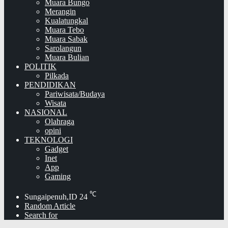
Muara Bungo
Merangin
Kualatungkal
Muara Tebo
Muara Sabak
Sarolangun
Muara Bulian
POLITIK
Pilkada
PENDIDIKAN
Pariwisata/Budaya
Wisata
NASIONAL
Olahraga
opini
TEKNOLOGI
Gadget
Inet
App
Gaming
℃
Sungaipenuh,ID
24
Random Article
Search for