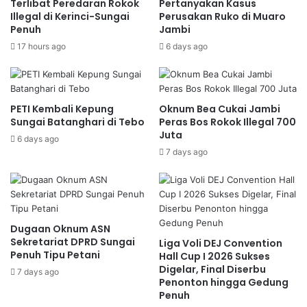
Terlibat Peredaran Rokok
Pertanyakan Kasus
Illegal di Kerinci-Sungai
Perusakan Ruko di Muaro
Penuh
Jambi
17 hours ago
6 days ago
PETI Kembali Kepung
Oknum Bea Cukai Jambi
Sungai Batanghari di Tebo
Peras Bos Rokok Illegal 700
Juta
6 days ago
7 days ago
Dugaan Oknum ASN
Sekretariat DPRD Sungai
Liga Voli DEJ Convention
Penuh Tipu Petani
Hall Cup I 2026 Sukses
Digelar, Final Diserbu
7 days ago
Penonton hingga Gedung
Penuh