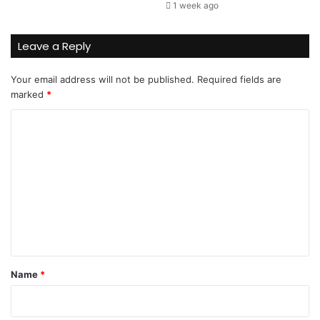
1 week ago
Leave a Reply
Your email address will not be published.
Required fields are
marked
*
C
o
m
m
e
n
t
*
Name
*