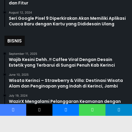
dan Fitur
August 12, 2024
Seri Google Pixel 9 Diperkirakan Akan Memiliki Aplikasi
Cuaca Baru dengan Kartu yang Dididesain Ulang
BISNIS
September 11, 2025
Wajib Kesini Dehh..!! Caffee Viral Dengan Desain
Estetik yang Terbarui di Sungai Penuh Kab Kerinci
June 10, 2025
Wisata Kerinci – Strawberry & Villa: Destinasi Wisata
Alam dan Penginapan yang Indah di Kerinci, Jambi
July 19, 2024
WazirX Mengalami Pelanggaran Keamanan dengan
$234,9 Juta Diduga Terancam; Penarikan dan Setoran
Dihentikan
Facebook
X
Messenger
WhatsApp
Telegram
July 19, 2024
Volume Perdagangan Crypto di Bursa Terpusat