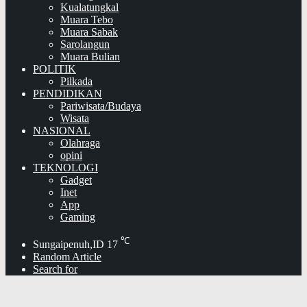
Kualatungkal
Muara Tebo
Muara Sabak
Sarolangun
Muara Bulian
POLITIK
Pilkada
PENDIDIKAN
Pariwisata/Budaya
Wisata
NASIONAL
Olahraga
opini
TEKNOLOGI
Gadget
Inet
App
Gaming
℃
Sungaipenuh,ID
17
Random Article
Search for