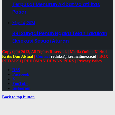
Terpusat Menurun Akibat Volatilitas
Pasar
May 14, 2024
BRI Sungai Penuh Ngaku Telah Lakukan
Eksekusi Sesuai Aturan
Copyright 2013, All Rights Reserved. | Media Online Kerinci
Kritis Dan Aktual
|
Contact
redaksi@kerincitime.co.id
|
BOX
REDAKSI
|
PEDOMAN DEWAN PERS
|
Privacy Policy
RSS
Facebook
X
YouTube
Instagram
Back to top button