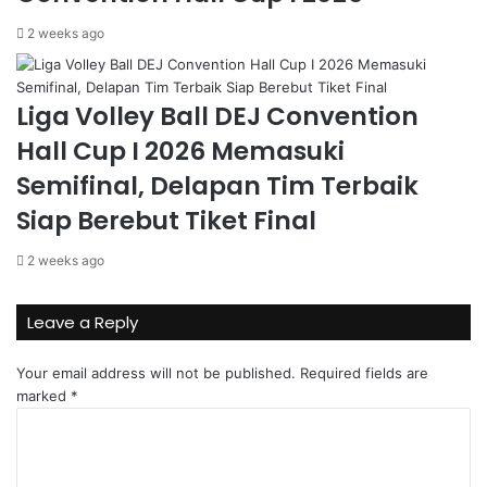
2 weeks ago
Liga Volley Ball DEJ Convention
Hall Cup I 2026 Memasuki
Semifinal, Delapan Tim Terbaik
Siap Berebut Tiket Final
2 weeks ago
Leave a Reply
Your email address will not be published.
Required fields are
marked
*
C
o
m