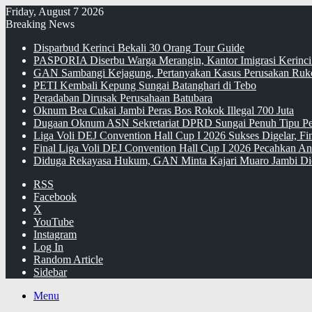
Friday, August 7 2026
Breaking News
Disparbud Kerinci Bekali 30 Orang Tour Guide
PASPORIA Diserbu Warga Merangin, Kantor Imigrasi Kerinci
GAN Sambangi Kejagung, Pertanyakan Kasus Perusakan Ruko
PETI Kembali Kepung Sungai Batanghari di Tebo
Peradaban Dirusak Perusahaan Batubara
Oknum Bea Cukai Jambi Peras Bos Rokok Illegal 700 Juta
Dugaan Oknum ASN Sekretariat DPRD Sungai Penuh Tipu Pe
Liga Voli DEJ Convention Hall Cup I 2026 Sukses Digelar, F
Final Liga Voli DEJ Convention Hall Cup I 2026 Pecahkan An
Diduga Rekayasa Hukum, GAN Minta Kajari Muaro Jambi Di
RSS
Facebook
X
YouTube
Instagram
Log In
Random Article
Sidebar
Menu