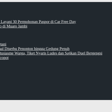
 Layani 30 Permohonan Paspor di Car Free Day
 di Muaro Jambi
tani
inal Diserbu Penonton hingga Gedung Penuh
tusiasme Warga, Tiket Nyaris Ludes dan Sajikan Duel Bergengsi
copot