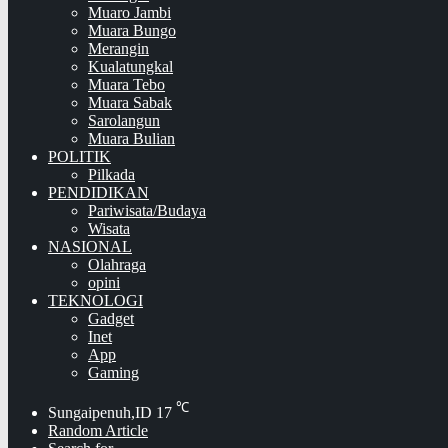
Muaro Jambi
Muara Bungo
Merangin
Kualatungkal
Muara Tebo
Muara Sabak
Sarolangun
Muara Bulian
POLITIK
Pilkada
PENDIDIKAN
Pariwisata/Budaya
Wisata
NASIONAL
Olahraga
opini
TEKNOLOGI
Gadget
Inet
App
Gaming
℃
Sungaipenuh,ID
17
Random Article