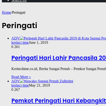
Search for
Home
/
Peringati
Peringati
ADV
kerinci time
June 1, 2019
0
261
Peringati Hari Lahir Pancasila 2
Kerincitime.co.id, Berita Sungai Penuh – Pemkot Sungai Penuh
Read More »
ADV
kerinci time
May 21, 2019
0
267
Pemkot Peringati Hari Kebangkita