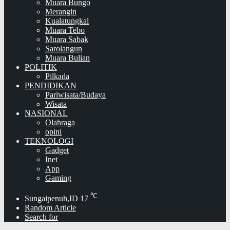
Muara Bungo
Merangin
Kualatungkal
Muara Tebo
Muara Sabak
Sarolangun
Muara Bulian
POLITIK
Pilkada
PENDIDIKAN
Pariwisata/Budaya
Wisata
NASIONAL
Olahraga
opini
TEKNOLOGI
Gadget
Inet
App
Gaming
℃
Sungaipenuh,ID
17
Random Article
Search for