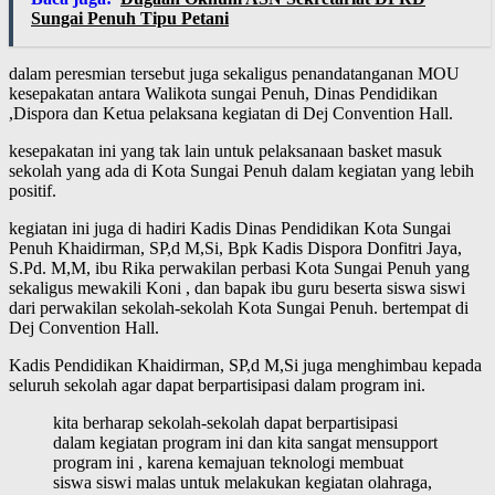
Sungai Penuh Tipu Petani
dalam peresmian tersebut juga sekaligus penandatanganan MOU
kesepakatan antara Walikota sungai Penuh, Dinas Pendidikan
,Dispora dan Ketua pelaksana kegiatan di Dej Convention Hall.
kesepakatan ini yang tak lain untuk pelaksanaan basket masuk
sekolah yang ada di Kota Sungai Penuh dalam kegiatan yang lebih
positif.
kegiatan ini juga di hadiri Kadis Dinas Pendidikan Kota Sungai
Penuh
Khaidirman, SP,d M,Si
,
Bpk Kadis Dispora Donfitri Jaya,
S.Pd. M,M, ibu Rika perwakilan perbasi Kota Sungai Penuh yang
sekaligus mewakili Koni , dan bapak ibu guru beserta siswa siswi
dari perwakilan sekolah-sekolah Kota Sungai Penuh.
bertempat di
Dej Convention Hall.
Kadis Pendidikan
Khaidirman, SP,d M,Si
juga menghimbau kepada
seluruh sekolah agar dapat berpartisipasi dalam program ini.
kita berharap sekolah-sekolah dapat berpartisipasi
dalam kegiatan program ini dan kita sangat mensupport
program ini , karena kemajuan teknologi membuat
siswa siswi malas untuk melakukan kegiatan olahraga,