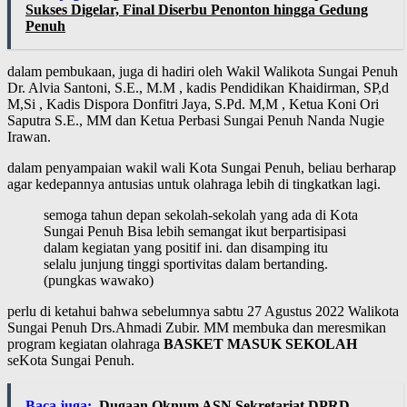
Sukses Digelar, Final Diserbu Penonton hingga Gedung
Penuh
dalam pembukaan, juga di hadiri oleh Wakil Walikota Sungai Penuh
Dr. Alvia Santoni, S.E., M.M
,
kadis Pendidikan Khaidirman, SP,d
M,Si , Kadis Dispora Donfitri Jaya, S.Pd. M,M , Ketua Koni Ori
Saputra S.E., MM dan Ketua Perbasi Sungai Penuh Nanda Nugie
Irawan.
dalam penyampaian wakil wali Kota Sungai Penuh, beliau berharap
agar kedepannya antusias untuk olahraga lebih di tingkatkan lagi.
semoga tahun depan sekolah-sekolah yang ada di Kota
Sungai Penuh Bisa lebih semangat ikut berpartisipasi
dalam kegiatan yang positif ini. dan disamping itu
selalu junjung tinggi sportivitas dalam bertanding.
(pungkas wawako)
perlu di ketahui bahwa sebelumnya sabtu 27 Agustus 2022 Walikota
Sungai Penuh Drs.Ahmadi Zubir. MM membuka dan meresmikan
program kegiatan olahraga
BASKET MASUK SEKOLAH
seKota Sungai Penuh.
Baca juga:
Dugaan Oknum ASN Sekretariat DPRD