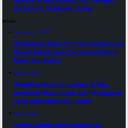
Kartu yang Dididesain Ulang
BISNIS
September 11, 2025
Wajib Kesini Dehh..!! Caffee Viral Dengan
Desain Estetik yang Terbarui di Sungai
Penuh Kab Kerinci
June 10, 2025
Wisata Kerinci – Strawberry & Villa:
Destinasi Wisata Alam dan Penginapan
yang Indah di Kerinci, Jambi
July 19, 2024
WazirX Mengalami Pelanggaran