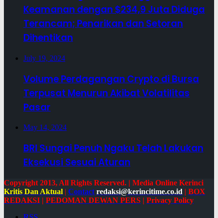
Keamanan dengan $234,9 Juta Diduga
Terancam; Penarikan dan Setoran
Dihentikan
July 19, 2024
Volume Perdagangan Crypto di Bursa
Terpusat Menurun Akibat Volatilitas
Pasar
May 14, 2024
BRI Sungai Penuh Ngaku Telah Lakukan
Eksekusi Sesuai Aturan
Copyright 2013, All Rights Reserved. | Media Online Kerinci
Kritis Dan Aktual
|
Contact
redaksi@kerincitime.co.id
|
BOX
REDAKSI
|
PEDOMAN DEWAN PERS
|
Privacy Policy
RSS