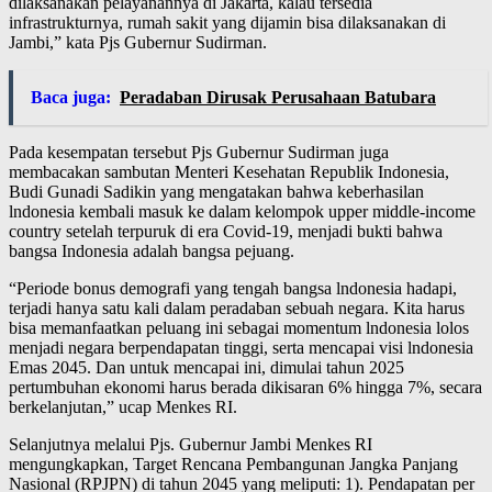
dilaksanakan pelayanannya di Jakarta, kalau tersedia
infrastrukturnya, rumah sakit yang dijamin bisa dilaksanakan di
Jambi,” kata Pjs Gubernur Sudirman.
Baca juga:
Peradaban Dirusak Perusahaan Batubara
Pada kesempatan tersebut Pjs Gubernur Sudirman juga
membacakan sambutan Menteri Kesehatan Republik Indonesia,
Budi Gunadi Sadikin yang mengatakan bahwa keberhasilan
lndonesia kembali masuk ke dalam kelompok upper middle-income
country setelah terpuruk di era Covid-19, menjadi bukti bahwa
bangsa Indonesia adalah bangsa pejuang.
“Periode bonus demografi yang tengah bangsa lndonesia hadapi,
terjadi hanya satu kali dalam peradaban sebuah negara. Kita harus
bisa memanfaatkan peluang ini sebagai momentum lndonesia lolos
menjadi negara berpendapatan tinggi, serta mencapai visi lndonesia
Emas 2045. Dan untuk mencapai ini, dimulai tahun 2025
pertumbuhan ekonomi harus berada dikisaran 6% hingga 7%, secara
berkelanjutan,” ucap Menkes RI.
Selanjutnya melalui Pjs. Gubernur Jambi Menkes RI
mengungkapkan, Target Rencana Pembangunan Jangka Panjang
Nasional (RPJPN) di tahun 2045 yang meliputi: 1). Pendapatan per