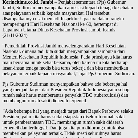
Kerincitime.co.id,
Jambi
– Penjabat sementara (Pjs) Gubernur
Jambi, Sudirman menyampaikan apresiasi kepada tenaga kesehatan
atas pelayanan terbaik kepada masyarakat. Hal tersebut
disampaikannya usai menjadi Inspektur Upacara dalam rangka
memperingati Hari Kesehatan Nasional ke-60, bertempat di
Lapangan Utama Dinas Kesehatan Provinsi Jambi, Kamis
(21/11/2024).
“Pemerintah Provinsi Jambi menyelenggarakan Hari Kesehatan
Nasional, dimana tadi kita sudah menyampaikan sambutan dari
Menteri Kesehatan Republik Indonesia. Pada prinsipnya kita harus
maju bersama untuk sehat bersama, oleh karena itu kita berharap
insan-insan tenaga medis bisa terus bekerja dan bisa memberikan
pelayanan terbaik kepada masyarakat,” ujar Pjs Gubernur Sudirman.
Pjs Gubernur Sudirman menyampaikan bahwa ada beberapa hal
yang menjadi target dari Presiden Republik Indonesia yaitu setiap
rumah sakit harus memberantas penyakit TBC (tuberculosis) dan
membangun rumah sakit didaerah terpencil.
“Ada beberapa hal yang menjadi target dari Bapak Prabowo selaku
Presiden, yaitu kita harus sudah siap-siap diseluruh rumah sakit
untuk pemberantasan TBC, membangun rumah sakit didaerah
terpencil dan tertinggal. Dan juga kita pun didorong untuk bisa
memberikan pelayanan terbaik. Tidak mesti seluruhnya harus