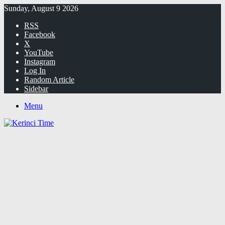
Sunday, August 9 2026
RSS
Facebook
X
YouTube
Instagram
Log In
Random Article
Sidebar
Menu