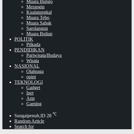
Muara Bungo
Merangin
Kualatungkal
Muara Tebo
Muara Sabak
Sarolangun
Muara Bulian
POLITIK
Pilkada
PENDIDIKAN
Pariwisata/Budaya
Wisata
NASIONAL
Olahraga
opini
TEKNOLOGI
Gadget
Inet
App
Gaming
℃
Sungaipenuh,ID
28
Random Article
Search for