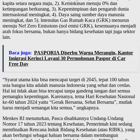
kapita setara negara maju, 2). Kemiskinan menuju 0% dan
ketimpangan berkurang, 3). Kepemimpinan dan pengaruh dunia
internasional meningkat, 4). Daya saing sumber daya manusia
meningkat, dan 5). lntensitas Gas Rumah Kaca (GRK) menurun
menuju Nef Zero Emissions (nol emisi GRK), kesemuanya menjadi
arah fokus bersama, bukan hanya bidang kesehatan tapi juga sektor
lain.
Baca juga:
PASPORIA Diserbu Warga Merangin, Kantor
Imigrasi Kerinci Layani 30 Permohonan Paspor di Car
Free Day
“Syarat utama kita bisa mencapai target di 2045, tepat 100 tahun
usia bangsa kita adalah manusia lndonesia yang sehat dan cerdas.
Hal ini tidak akan bisa tercapai tanpa gandeng tangan dari semua
pemangku kepentingan. Karenanya, tema Hari Kesehatan Nasional
ke-60 tahun 2024 yaitu “Gerak Bersama, Sehat Bersama”, mutlak
harus menjadi semangat kita semua,” ungkapnya.
Menkes RI menuturkan, Pasca disahkannya Undang-Undang
Nomor 17 tahun 2023 tentang Kesehatan, Pemerintah kini sedang
memfinalkan Rencana lnduk Bidang Kesehatan (atau RIBK), yang
akan berfungsi sebagai haluan bersama dalam membangun