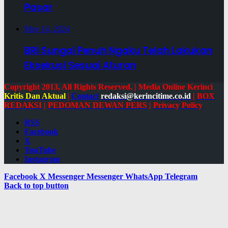
Pasar
May 14, 2024
BRI Sungai Penuh Ngaku Telah Lakukan
Eksekusi Sesuai Aturan
Copyright 2013, All Rights Reserved. | Media Online Kerinci
Kritis Dan Aktual
|
Contact
redaksi@kerincitime.co.id
|
BOX
REDAKSI
|
PEDOMAN DEWAN PERS
|
Privacy Policy
RSS
Facebook
X
YouTube
Instagram
Facebook
X
Messenger
Messenger
WhatsApp
Telegram
Back to top button