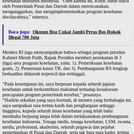
kesehatan diseluruh lndonesia. “Oleh karena itu, RIBK harus diacu
oleh Pemerintah Pusat dan Daerah dalam merencanakan,
menganggarkan, dan mengimplementasikan program kesehatan
diwilayahnya,” tuturnya.
Baca juga:
Oknum Bea Cukai Jambi Peras Bos Rokok
Illegal 700 Juta
Menkes RI juga menyampaikan bahwa sebagai program prioritas
Kabinet Merah Putih, Bapak Presiden memberi penekanan di 3
(tiga) area program kesehatan, yaitu. 1). Pemeriksaan kesehatan
gratis, 2). Penurunan kasus TB, dan 3). Pembangunan RS lengkap
berkualitas didaerah terpencil dan tertinggal.
“Pada kesempatan ini, saya berpesan kepada seluruh jajaran
kesehatan untuk berkontribusi maksimal terhadap kesuksesan
pencapaian program pemerintah tersebut,” pesannya.
“Hadirin sekalian yang saya hormati, di momen yang berbahagia ini,
saya sampaikan rasa terima kasih dan penghargaan setinggi-
tingginya, kepada seluruh insan kesehatan yang telah bahu
membahu berjuang tanpa lelah dalam melaksanakan pembangunan
kesehatan lndonesia. Tenaga medis, tenaga kesehatan, LSM, swasta,
media, profesional, akademisi, seluruh pegawai dan pejabat
pemerintahan di Pusat dan Daerah, serta tak lupa para kader, terima