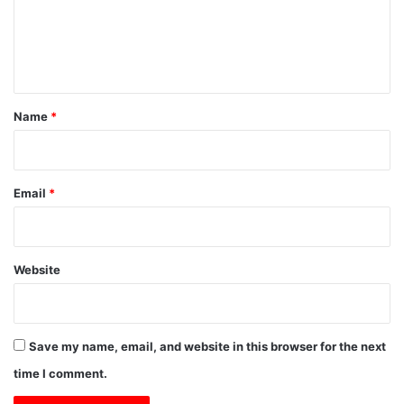
m
e
n
t
*
Name
*
Email
*
Website
Save my name, email, and website in this browser for the next
time I comment.