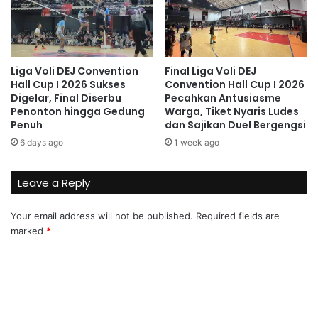
Liga Voli DEJ Convention
Final Liga Voli DEJ
Hall Cup I 2026 Sukses
Convention Hall Cup I 2026
Digelar, Final Diserbu
Pecahkan Antusiasme
Penonton hingga Gedung
Warga, Tiket Nyaris Ludes
Penuh
dan Sajikan Duel Bergengsi
6 days ago
1 week ago
Leave a Reply
Your email address will not be published.
Required fields are
marked
*
C
o
m