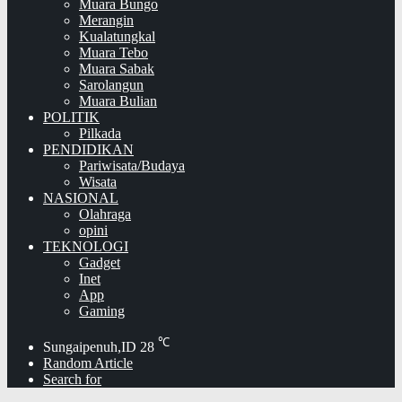
Muara Bungo
Merangin
Kualatungkal
Muara Tebo
Muara Sabak
Sarolangun
Muara Bulian
POLITIK
Pilkada
PENDIDIKAN
Pariwisata/Budaya
Wisata
NASIONAL
Olahraga
opini
TEKNOLOGI
Gadget
Inet
App
Gaming
℃
Sungaipenuh,ID
28
Random Article
Search for