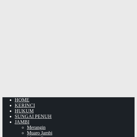
HOME
KERINCI
HUKUM
SUNGAI PENUH
JAMBI
Merangin
Muaro Jambi