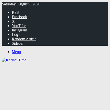
Saturday, August 8 2026
RSS
Facebook
X
YouTube
Instagram
Log In
Random Article
Sidebar
Menu