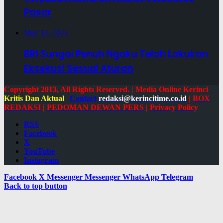
Pasar
May 14, 2024
BRI Sungai Penuh Ngaku Telah Lakukan
Eksekusi Sesuai Aturan
Copyright 2013, All Rights Reserved. | Media Online Kerinci
Kritis Dan Aktual
|
Contact
redaksi@kerincitime.co.id
|
BOX
REDAKSI
|
PEDOMAN DEWAN PERS
|
Privacy Policy
RSS
Facebook
X
YouTube
Instagram
Facebook
X
Messenger
Messenger
WhatsApp
Telegram
Back to top button