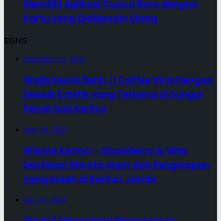
Memiliki Aplikasi Cuaca Baru dengan
Kartu yang Dididesain Ulang
BISNIS
September 11, 2025
Wajib Kesini Dehh..!! Caffee Viral Dengan
Desain Estetik yang Terbarui di Sungai
Penuh Kab Kerinci
June 10, 2025
Wisata Kerinci – Strawberry & Villa:
Destinasi Wisata Alam dan Penginapan
yang Indah di Kerinci, Jambi
July 19, 2024
WazirX Mengalami Pelanggaran