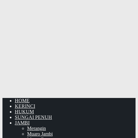
HOME
KERINCI
HUKUM
SUNGAI PENUH
JAMBI
Merangin
Muaro Jambi