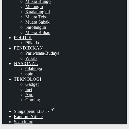
Muara Bungo
Merangin
Kualatungkal
Muara Tebo
Muara Sabak
Sarolangun
Muara Bulian
POLITIK
Pilkada
PENDIDIKAN
Pariwisata/Budaya
Wisata
NASIONAL
Olahraga
opini
TEKNOLOGI
Gadget
Inet
App
Gaming
℃
Sungaipenuh,ID
17
Random Article
Search for