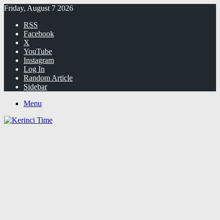
Friday, August 7 2026
RSS
Facebook
X
YouTube
Instagram
Log In
Random Article
Sidebar
Menu