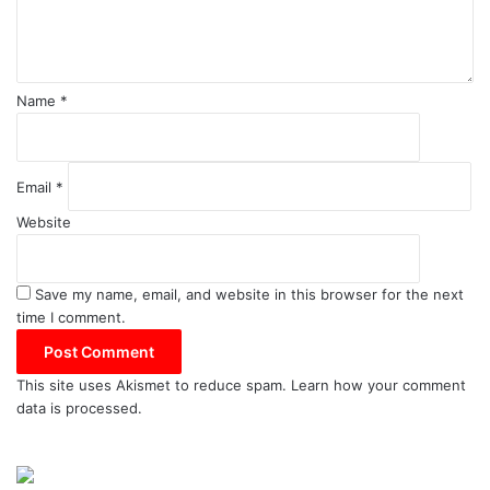
t
*
Name
*
Email
*
Website
Save my name, email, and website in this browser for the next
time I comment.
This site uses Akismet to reduce spam.
Learn how your comment
data is processed.