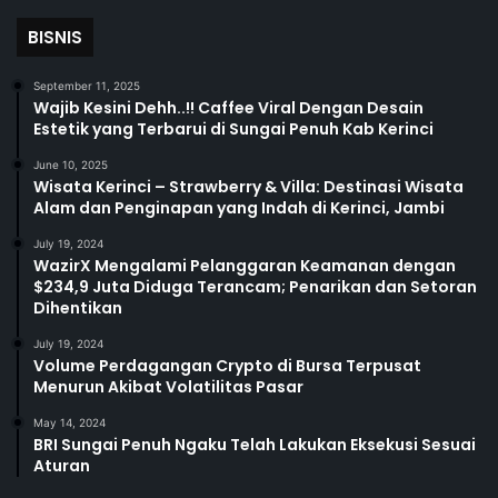
BISNIS
September 11, 2025
Wajib Kesini Dehh..!! Caffee Viral Dengan Desain
Estetik yang Terbarui di Sungai Penuh Kab Kerinci
June 10, 2025
Wisata Kerinci – Strawberry & Villa: Destinasi Wisata
Alam dan Penginapan yang Indah di Kerinci, Jambi
July 19, 2024
WazirX Mengalami Pelanggaran Keamanan dengan
$234,9 Juta Diduga Terancam; Penarikan dan Setoran
Dihentikan
July 19, 2024
Volume Perdagangan Crypto di Bursa Terpusat
Menurun Akibat Volatilitas Pasar
May 14, 2024
BRI Sungai Penuh Ngaku Telah Lakukan Eksekusi Sesuai
Aturan