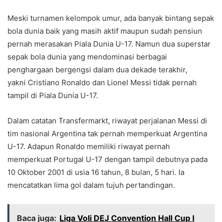
Meski turnamen kelompok umur, ada banyak bintang sepak
bola dunia baik yang masih aktif maupun sudah pensiun
pernah merasakan Piala Dunia U-17. Namun dua superstar
sepak bola dunia yang mendominasi berbagai
penghargaan bergengsi dalam dua dekade terakhir,
yakni Cristiano Ronaldo dan Lionel Messi tidak pernah
tampil di Piala Dunia U-17.
Dalam catatan Transfermarkt, riwayat perjalanan Messi di
tim nasional Argentina tak pernah memperkuat Argentina
U-17. Adapun Ronaldo memiliki riwayat pernah
memperkuat Portugal U-17 dengan tampil debutnya pada
10 Oktober 2001 di usia 16 tahun, 8 bulan, 5 hari. Ia
mencatatkan lima gol dalam tujuh pertandingan.
Baca juga:
Liga Voli DEJ Convention Hall Cup I