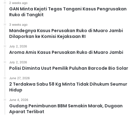
2 weeks ago
GAN Minta Kejati Tegas Tangani Kasus Pengrusakan
Ruko di Tangkit
3 weeks ago
Mandegnya Kasus Perusakan Ruko di Muaro Jambi
Dilaporkan ke Komisi Kejaksaan RI
July 2, 2026
Aroma Amis Kasus Perusakan Ruko di Muaro Jambi
July 2, 2026
Polisi Diminta Usut Pemilik Puluhan Barcode Bio Solar
June 27, 2026
2 Terdakwa Sabu 58 Kg Minta Tidak Dihukum Seumur
Hidup
June 4, 2026
Gudang Penimbunan BBM Semakin Marak, Dugaan
Aparat Terlibat