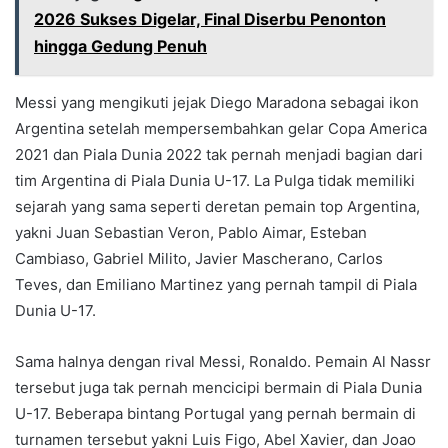
2026 Sukses Digelar, Final Diserbu Penonton
hingga Gedung Penuh
Messi yang mengikuti jejak Diego Maradona sebagai ikon
Argentina setelah mempersembahkan gelar Copa America
2021 dan Piala Dunia 2022 tak pernah menjadi bagian dari
tim Argentina di Piala Dunia U-17. La Pulga tidak memiliki
sejarah yang sama seperti deretan pemain top Argentina,
yakni Juan Sebastian Veron, Pablo Aimar, Esteban
Cambiaso, Gabriel Milito, Javier Mascherano, Carlos
Teves, dan Emiliano Martinez yang pernah tampil di Piala
Dunia U-17.
Sama halnya dengan rival Messi, Ronaldo. Pemain Al Nassr
tersebut juga tak pernah mencicipi bermain di Piala Dunia
U-17. Beberapa bintang Portugal yang pernah bermain di
turnamen tersebut yakni Luis Figo, Abel Xavier, dan Joao