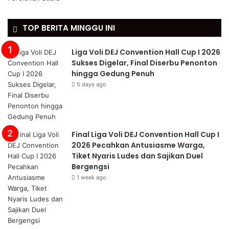
TOP BERITA MINGGU INI
Liga Voli DEJ Convention Hall Cup I 2026
Sukses Digelar, Final Diserbu Penonton
hingga Gedung Penuh
5 days ago
Final Liga Voli DEJ Convention Hall Cup I
2026 Pecahkan Antusiasme Warga,
Tiket Nyaris Ludes dan Sajikan Duel
Bergengsi
1 week ago