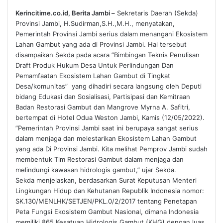
Kerincitime.co.id, Berita Jambi –
Sekretaris Daerah (Sekda)
Provinsi Jambi, H.Sudirman,S.H.,M.H., menyatakan,
Pemerintah Provinsi Jambi serius dalam menangani Ekosistem
Lahan Gambut yang ada di Provinsi Jambi. Hal tersebut
disampaikan Sekda pada acara ”Bimbingan Teknis Penulisan
Draft Produk Hukum Desa Untuk Perlindungan Dan
Pemamfaatan Ekosistem Lahan Gambut di Tingkat
Desa/komunitas” yang dihadiri secara langsung oleh Deputi
bidang Edukasi dan Sosialisasi, Partisipasi dan Kemitraan
Badan Restorasi Gambut dan Mangrove Myrna A. Safitri,
bertempat di Hotel Odua Weston Jambi, Kamis (12/05/2022).
”Pemerintah Provinsi Jambi saat ini berupaya sangat serius
dalam menjaga dan melestarikan Ekosistem Lahan Gambut
yang ada Di Provinsi Jambi. Kita melihat Pemprov Jambi sudah
membentuk Tim Restorasi Gambut dalam menjaga dan
melindungi kawasan hidrologis gambut,” ujar Sekda.
Sekda menjelaskan, berdasarkan Surat Keputusan Menteri
Lingkungan Hidup dan Kehutanan Republik Indonesia nomor:
SK.130/MENLHK/SETJEN/PKL.0/2/2017 tentang Penetapan
Peta Fungsi Ekosistem Gambut Nasional, dimana Indonesia
memiliki 865 Kesatuan Hidrologis Gambut (KHG) dengan luas