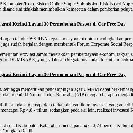
abupaten/Kota. Sistem Online Single Submission Risk Based Approa
disana sini tidaklah menimbulkan kemacetan dalam pemberian pelayan
rasi Kerinci Layani 30 Permohonan Paspor di Car Free Day
bimbingan teknis OSS RBA kepada masyarakat untuk meningkatkan pe
M juga sudah berjalan dengan membentuk Forum Corporate Social Resp
rintah Provinsi Jambi meletakkan pemberdayaan ekonomi rakyat, seb
rogram DUMISAKE, yang salah satu kegiatannya adalah bantuan perkua
rasi Kerinci Layani 30 Permohonan Paspor di Car Free Day
at, sehingga memerlukan pendampingan agar UMKM dapat berkemban
n sudah memiliki Nomor Induk Berusaha (NIB) dengan harapan menjadi 
l Lahadalia memaparkan terkait dengan iklim investasi yang ada di Pro
ncapai Rp.4,8,- triliun, sedangkan pada sisi lain, realisasi investasi
an disusul Kabupaten Batanghari mencapai angka 3,73 persen, Kabupa
,” ungkap Bahlil.