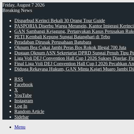
Friday, August 7 2026
Breaking News
Disparbud Kerinci Bekali 30 Orang Tour Guide
PASPORIA Diserbu Warga Merangin, Kantor Imigrasi Kerinci
GAN Sambangi Kejagung, Pertanyakan Kasus Perusakan Ruko
PETI Kembali Kepung Sungai Batanghari di Tebo
Peradaban Dirusak Perusahaan Batubara
Oknum Bea Cukai Jambi Peras Bos Rokok Illegal 700 Juta
Dugaan Oknum ASN Sekretariat DPRD Sungai Penuh Tipu Pe
Liga Voli DEJ Convention Hall Cup I 2026 Sukses Digelar, F
Final Liga Voli DEJ Convention Hall Cup I 2026 Pecahkan An
Diduga Rekayasa Hukum, GAN Minta Kajari Muaro Jambi Di
RSS
Facebook
X
YouTube
Instagram
Log In
Random Article
Sidebar
Menu