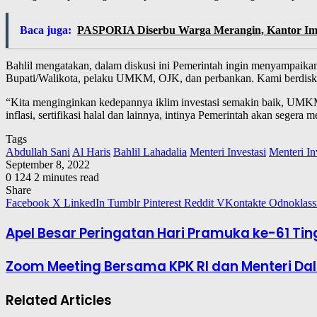
Baca juga:
PASPORIA Diserbu Warga Merangin, Kantor Imig
Bahlil mengatakan, dalam diskusi ini Pemerintah ingin menyampaika
Bupati/Walikota, pelaku UMKM, OJK, dan perbankan. Kami berdisk
“Kita menginginkan kedepannya iklim investasi semakin baik, UMKM t
inflasi, sertifikasi halal dan lainnya, intinya Pemerintah akan segera
Tags
Abdullah Sani
Al Haris
Bahlil Lahadalia
Menteri Investasi
Menteri In
September 8, 2022
0
124
2 minutes read
Share
Facebook
X
LinkedIn
Tumblr
Pinterest
Reddit
VKontakte
Odnoklass
Apel Besar Peringatan Hari Pramuka ke-61 Tin
Zoom Meeting Bersama KPK RI dan Menteri Dal
Related Articles