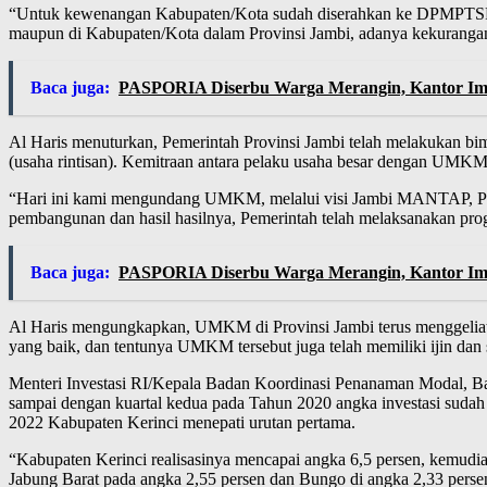
“Untuk kewenangan Kabupaten/Kota sudah diserahkan ke DPMPTSP K
maupun di Kabupaten/Kota dalam Provinsi Jambi, adanya kekurangan 
Baca juga:
PASPORIA Diserbu Warga Merangin, Kantor Imig
Al Haris menuturkan, Pemerintah Provinsi Jambi telah melakukan 
(usaha rintisan). Kemitraan antara pelaku usaha besar dengan UMK
“Hari ini kami mengundang UMKM, melalui visi Jambi MANTAP, Peme
pembangunan dan hasil hasilnya, Pemerintah telah melaksanakan p
Baca juga:
PASPORIA Diserbu Warga Merangin, Kantor Imig
Al Haris mengungkapkan, UMKM di Provinsi Jambi terus menggeli
yang baik, dan tentunya UMKM tersebut juga telah memiliki ijin da
Menteri Investasi RI/Kepala Badan Koordinasi Penanaman Modal, Bahli
sampai dengan kuartal kedua pada Tahun 2020 angka investasi sudah me
2022 Kabupaten Kerinci menepati urutan pertama.
“Kabupaten Kerinci realisasinya mencapai angka 6,5 persen, kemudi
Jabung Barat pada angka 2,55 persen dan Bungo di angka 2,33 persen