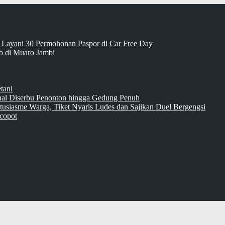
 Layani 30 Permohonan Paspor di Car Free Day
 di Muaro Jambi
tani
inal Diserbu Penonton hingga Gedung Penuh
tusiasme Warga, Tiket Nyaris Ludes dan Sajikan Duel Bergengsi
copot