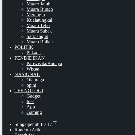
Muaro Jambi
Muara Bungo
Merangin
Kualatungkal
Muara Tebo
Muara Sabak
Sarolangun
Muara Bulian
POLITIK
Pilkada
PENDIDIKAN
Pariwisata/Budaya
Wisata
NASIONAL
Olahraga
opini
TEKNOLOGI
Gadget
Inet
App
Gaming
℃
Sungaipenuh,ID
17
Random Article