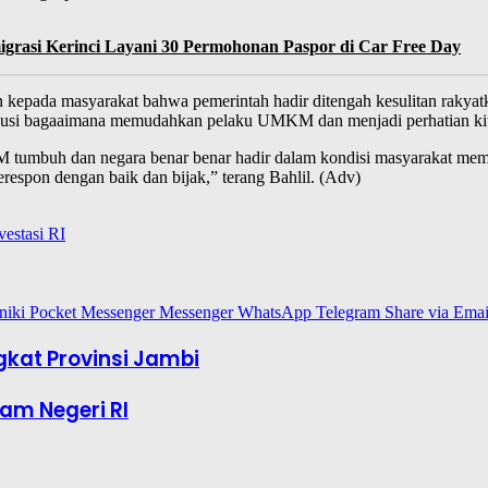
rasi Kerinci Layani 30 Permohonan Paspor di Car Free Day
n kepada masyarakat bahwa pemerintah hadir ditengah kesulitan rakya
usi bagaaimana memudahkan pelaku UMKM dan menjadi perhatian kita
umbuh dan negara benar benar hadir dalam kondisi masyarakat membutu
 merespon dengan baik dan bijak,” terang Bahlil. (Adv)
vestasi RI
niki
Pocket
Messenger
Messenger
WhatsApp
Telegram
Share via Emai
gkat Provinsi Jambi
am Negeri RI