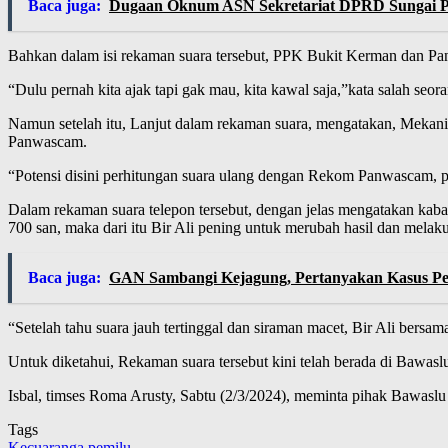
Baca juga:
Dugaan Oknum ASN Sekretariat DPRD Sungai P
Bahkan dalam isi rekaman suara tersebut, PPK Bukit Kerman dan Panw
“Dulu pernah kita ajak tapi gak mau, kita kawal saja,”kata salah se
Namun setelah itu, Lanjut dalam rekaman suara, mengatakan, Meka
Panwascam.
“Potensi disini perhitungan suara ulang dengan Rekom Panwascam, pe
Dalam rekaman suara telepon tersebut, dengan jelas mengatakan kaba
700 san, maka dari itu Bir Ali pening untuk merubah hasil dan melak
Baca juga:
GAN Sambangi Kejagung, Pertanyakan Kasus P
“Setelah tahu suara jauh tertinggal dan siraman macet, Bir Ali bersam
Untuk diketahui, Rekaman suara tersebut kini telah berada di Bawasl
Isbal, timses Roma Arusty, Sabtu (2/3/2024), meminta pihak Bawaslu
Tags
Kecuaranga
pemilu