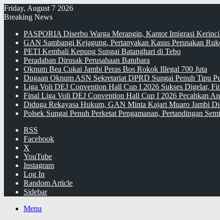
Friday, August 7 2026
Breaking News
PASPORIA Diserbu Warga Merangin, Kantor Imigrasi Kerinci
GAN Sambangi Kejagung, Pertanyakan Kasus Perusakan Ruko
PETI Kembali Kepung Sungai Batanghari di Tebo
Peradaban Dirusak Perusahaan Batubara
Oknum Bea Cukai Jambi Peras Bos Rokok Illegal 700 Juta
Dugaan Oknum ASN Sekretariat DPRD Sungai Penuh Tipu Pe
Liga Voli DEJ Convention Hall Cup I 2026 Sukses Digelar, F
Final Liga Voli DEJ Convention Hall Cup I 2026 Pecahkan An
Diduga Rekayasa Hukum, GAN Minta Kajari Muaro Jambi Di
Polsek Sungai Penuh Perketat Pengamanan, Pertandingan Semi
RSS
Facebook
X
YouTube
Instagram
Log In
Random Article
Sidebar
Menu