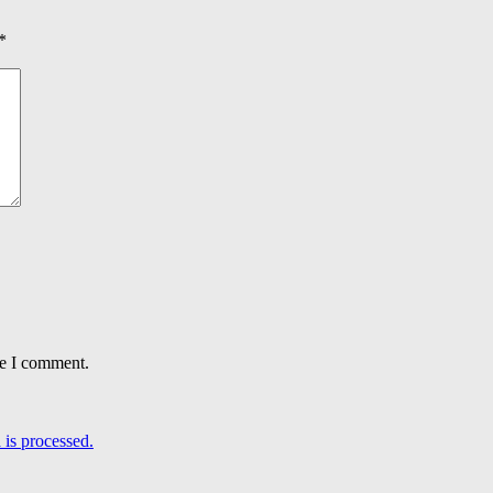
*
me I comment.
is processed.