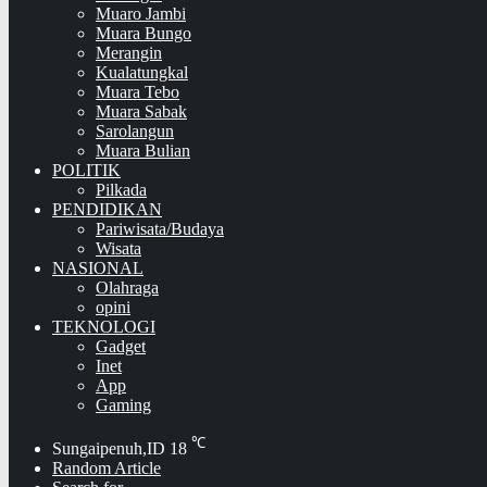
Muaro Jambi
Muara Bungo
Merangin
Kualatungkal
Muara Tebo
Muara Sabak
Sarolangun
Muara Bulian
POLITIK
Pilkada
PENDIDIKAN
Pariwisata/Budaya
Wisata
NASIONAL
Olahraga
opini
TEKNOLOGI
Gadget
Inet
App
Gaming
℃
Sungaipenuh,ID
18
Random Article