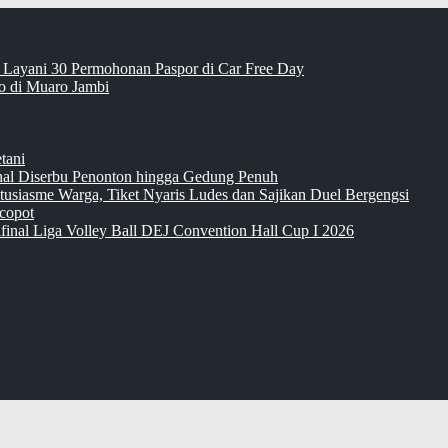
 Layani 30 Permohonan Paspor di Car Free Day
 di Muaro Jambi
tani
inal Diserbu Penonton hingga Gedung Penuh
tusiasme Warga, Tiket Nyaris Ludes dan Sajikan Duel Bergengsi
copot
final Liga Volley Ball DEJ Convention Hall Cup I 2026