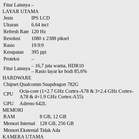
Fitur Lainnya
–
LAYAR UTAMA
Jenis
IPS LCD
Ukuran
6.64 inci
Refresh Rate
120 Hz
Resolusi
1080 x 2388 piksel
Rasio
19.9:9
Kerapatan
395 ppi
Proteksi
–
– 16,7 juta warna, HDR10
Fitur Lainnya
– Rasio layar ke bodi 85,6%
HARDWARE
Chipset
Qualcomm Snapdragon 782G
Octa-core (1×2.7 GHz Cortex-A78 & 3×2.4 GHz Cortex-
CPU
A78 & 4×1.9 GHz Cortex-A55)
GPU
Adreno 642L
MEMORI
RAM
8 GB, 12 GB
Memori Internal
128 GB, 256 GB
Memori Eksternal
Tidak Ada
KAMERA UTAMA