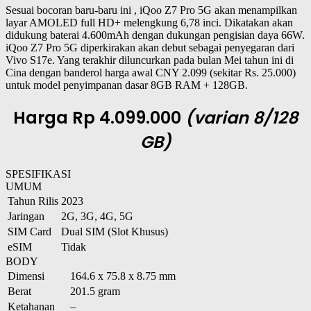
Sesuai bocoran baru-baru ini , iQoo Z7 Pro 5G akan menampilkan
layar AMOLED full HD+ melengkung 6,78 inci. Dikatakan akan
didukung baterai 4.600mAh dengan dukungan pengisian daya 66W.
iQoo Z7 Pro 5G diperkirakan akan debut sebagai penyegaran dari
Vivo S17e. Yang terakhir diluncurkan pada bulan Mei tahun ini di
Cina dengan banderol harga awal CNY 2.099 (sekitar Rs. 25.000)
untuk model penyimpanan dasar 8GB RAM + 128GB.
Harga Rp 4.099.000
(varian 8/128
GB)
SPESIFIKASI
UMUM
Tahun Rilis
2023
Jaringan
2G, 3G, 4G, 5G
SIM Card
Dual SIM (Slot Khusus)
eSIM
Tidak
BODY
Dimensi
164.6 x 75.8 x 8.75 mm
Berat
201.5 gram
Ketahanan
–