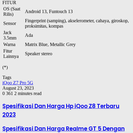
FITUR
OS (Saat
Android 13, Funtouch 13
Rilis)
Fingerprint (samping), akselerometer, cahaya, giroskop,
Sensor
proksimitas, kompas
Jack
Ada
3.5mm
Warna
Matrix Blue, Metallic Grey
Fitur
Speaker stereo
Lainnya
(*)
Tags
iQoo Z7 Pro 5G
August 23, 2023
0
361
2 minutes read
Spesifikasi Dan Harga Hp iQoo Z8 Terbaru
2023
Spesifikasi Dan Harga Realme GT 5 Dengan