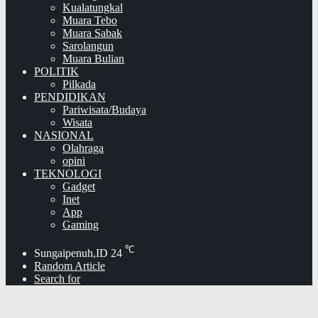
Kualatungkal
Muara Tebo
Muara Sabak
Sarolangun
Muara Bulian
POLITIK
Pilkada
PENDIDIKAN
Pariwisata/Budaya
Wisata
NASIONAL
Olahraga
opini
TEKNOLOGI
Gadget
Inet
App
Gaming
℃
Sungaipenuh,ID
24
Random Article
Search for