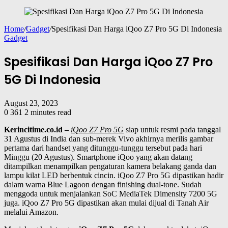
Home
/
Gadget
/
Spesifikasi Dan Harga iQoo Z7 Pro 5G Di Indonesia
Gadget
Spesifikasi Dan Harga iQoo Z7 Pro
5G Di Indonesia
August 23, 2023
0
361
2 minutes read
Kerincitime.co.id –
iQoo Z7 Pro 5G
siap untuk resmi pada tanggal
31 Agustus di India dan sub-merek Vivo akhirnya merilis gambar
pertama dari handset yang ditunggu-tunggu tersebut pada hari
Minggu (20 Agustus). Smartphone iQoo yang akan datang
ditampilkan menampilkan pengaturan kamera belakang ganda dan
lampu kilat LED berbentuk cincin. iQoo Z7 Pro 5G dipastikan hadir
dalam warna Blue Lagoon dengan finishing dual-tone. Sudah
menggoda untuk menjalankan SoC MediaTek Dimensity 7200 5G
juga. iQoo Z7 Pro 5G dipastikan akan mulai dijual di Tanah Air
melalui Amazon.