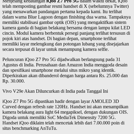
Menjelang kedatangan
iQoo Z7 Pro 5G
dalam waktu dekat, iQoo
telah memposting gambar resmi handset di X (sebelumnya Twitter)
yang menawarkan pandangan pertama kepada kami. Itu terlihat
dalam warna Blue Lagoon dengan finishing dua warna. Tampaknya
memiliki stabilisasi gambar optik (OIS) yang mengaktifkan sistem
kamera ganda di bagian belakang bersama dengan lampu kilat LED
cincin. Modul kamera berbentuk persegi panjang terlihat tersusun di
pojok kiri atas handset. Di bagian depan, smartphone terlihat
memiliki layar melengkung dan potongan lubang yang disejajarkan
secara terpusat di layar untuk menampung kamera selfie.
Peluncuran iQoo Z7 Pro 5G dijadwalkan berlangsung pada 31
Agustus di India. Perusahaan dan Amazon India menggoda desain
dan spesifikasi smartphone melalui situs mikro yang identik.
Diperkirakan akan dibanderol dengan harga antara Rs. 25.000 dan
Rp. 30.000.
Vivo V29e Akan Diluncurkan di India pada Tanggal Ini
iQoo Z7 Pro 5G dipastikan hadir dengan layar AMOLED 3D
Curved dengan refresh rate 120Hz. Handset ini akan menampilkan
kamera belakang aura light 64 megapiksel, dengan dukungan OIS.
Digoda untuk memiliki SoC MediaTek Dimensity 7200 5G.
Handset iQoo diklaim telah mencetak lebih dari 7.00.000 poin di
situs benchmarking AnTuTu.