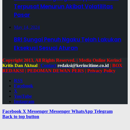
Terpusat Menurun Akibat Volatilitas
Pasar
May 14, 2024
BRI Sungai Penuh Ngaku Telah Lakukan
Eksekusi Sesuai Aturan
Copyright 2013, All Rights Reserved. | Media Online Kerinci
Kritis Dan Aktual
|
Contact
redaksi@kerincitime.co.id
|
BOX
REDAKSI
|
PEDOMAN DEWAN PERS
|
Privacy Policy
RSS
Facebook
X
YouTube
Instagram
Facebook
X
Messenger
Messenger
WhatsApp
Telegram
Back to top button