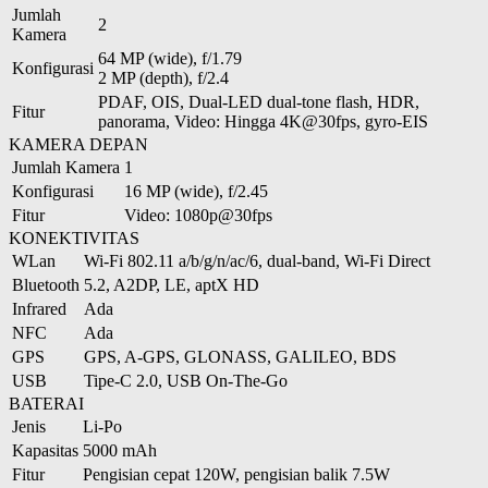
Jumlah
2
Kamera
64 MP (wide), f/1.79
Konfigurasi
2 MP (depth), f/2.4
PDAF, OIS, Dual-LED dual-tone flash, HDR,
Fitur
panorama, Video: Hingga 4K@30fps, gyro-EIS
KAMERA DEPAN
Jumlah Kamera
1
Konfigurasi
16 MP (wide), f/2.45
Fitur
Video: 1080p@30fps
KONEKTIVITAS
WLan
Wi-Fi 802.11 a/b/g/n/ac/6, dual-band, Wi-Fi Direct
Bluetooth
5.2, A2DP, LE, aptX HD
Infrared
Ada
NFC
Ada
GPS
GPS, A-GPS, GLONASS, GALILEO, BDS
USB
Tipe-C 2.0, USB On-The-Go
BATERAI
Jenis
Li-Po
Kapasitas
5000 mAh
Fitur
Pengisian cepat 120W, pengisian balik 7.5W