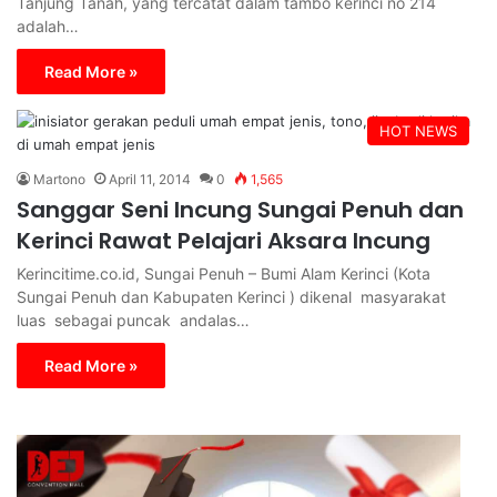
Tanjung Tanah, yang tercatat dalam tambo kerinci no 214
adalah…
Read More »
HOT NEWS
Martono
April 11, 2014
0
1,565
Sanggar Seni Incung Sungai Penuh dan
Kerinci Rawat Pelajari Aksara Incung
Kerincitime.co.id, Sungai Penuh – Bumi Alam Kerinci (Kota
Sungai Penuh dan Kabupaten Kerinci ) dikenal masyarakat
luas sebagai puncak andalas…
Read More »