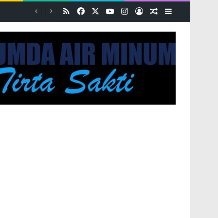
RSS
Facebook
X
YouTube
Instagram
Log In
Random Article
Sidebar
PASPORIA Diserbu Warga Merangin, Kantor Imigrasi Kerinci Layani 30 Permohonan Paspor di Car Free Day