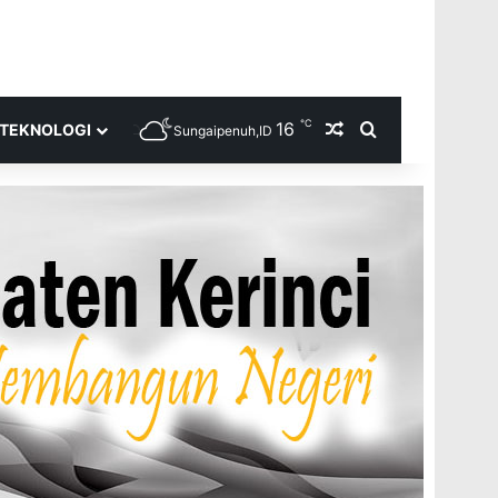
℃
16
Random Article
Search for
TEKNOLOGI
Sungaipenuh,ID