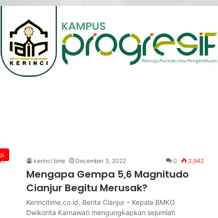
bi
kerinci time
December 3, 2022
0
2,942
Mengapa Gempa 5,6 Magnitudo
Cianjur Begitu Merusak?
Kerincitime.co.id, Berita Cianjur – Kepala BMKG
Dwikorita Karnawati mengungkapkan sejumlah