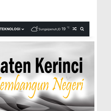
℃
19
Random Article
Search for
TEKNOLOGI
Sungaipenuh,ID