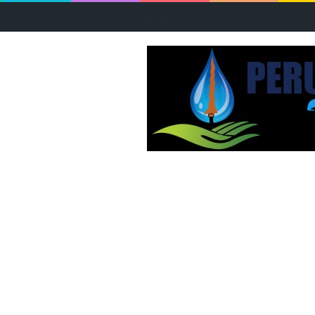
gi Kejagung, Pertanyakan Kasus Perusakan Ruko di Muaro Jambi