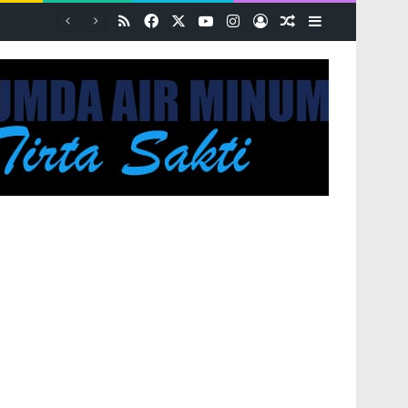
RSS
Facebook
X
YouTube
Instagram
Log In
Random Article
Sidebar