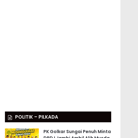
POLITIK – PILKADA
PK Golkar Sungai Penuh Minta
DPD I Jambi Ambil Alih Musda