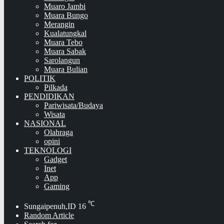
Muaro Jambi
Muara Bungo
Merangin
Kualatungkal
Muara Tebo
Muara Sabak
Sarolangun
Muara Bulian
POLITIK
Pilkada
PENDIDIKAN
Pariwisata/Budaya
Wisata
NASIONAL
Olahraga
opini
TEKNOLOGI
Gadget
Inet
App
Gaming
℃
Sungaipenuh,ID
16
Random Article