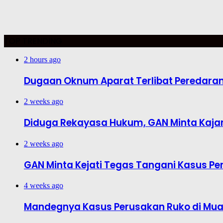
TOP TRENDING
2 hours ago
Dugaan Oknum Aparat Terlibat Peredaran R
2 weeks ago
Diduga Rekayasa Hukum, GAN Minta Kajar
2 weeks ago
GAN Minta Kejati Tegas Tangani Kasus Pe
4 weeks ago
Mandegnya Kasus Perusakan Ruko di Muar