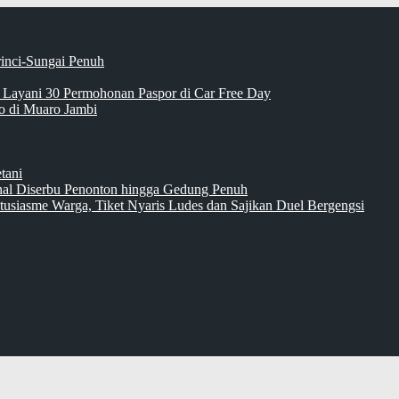
rinci-Sungai Penuh
 Layani 30 Permohonan Paspor di Car Free Day
 di Muaro Jambi
tani
inal Diserbu Penonton hingga Gedung Penuh
tusiasme Warga, Tiket Nyaris Ludes dan Sajikan Duel Bergengsi