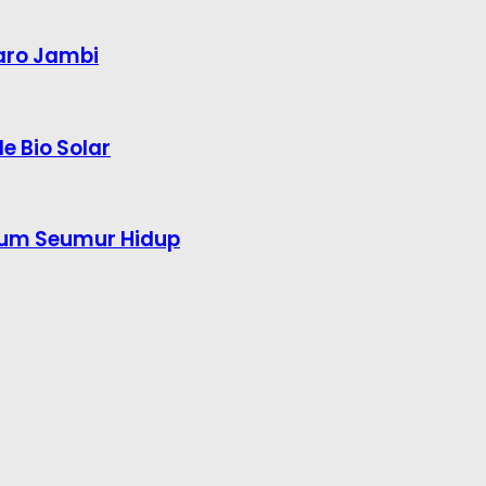
aro Jambi
e Bio Solar
kum Seumur Hidup