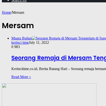
Search for
Home
/
Mersam
Mersam
Muara Bulian
kerinci time
July 11, 2022
0
983
Seorang Remaja di Mersam Teng
Kerincitime.co.id, Berita Batang Hari – Seorang remaja bern
Read More »