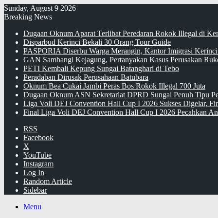
Sunday, August 9 2026
Breaking News
Dugaan Oknum Aparat Terlibat Peredaran Rokok Illegal di Ke
Disparbud Kerinci Bekali 30 Orang Tour Guide
PASPORIA Diserbu Warga Merangin, Kantor Imigrasi Kerinci
GAN Sambangi Kejagung, Pertanyakan Kasus Perusakan Ruko
PETI Kembali Kepung Sungai Batanghari di Tebo
Peradaban Dirusak Perusahaan Batubara
Oknum Bea Cukai Jambi Peras Bos Rokok Illegal 700 Juta
Dugaan Oknum ASN Sekretariat DPRD Sungai Penuh Tipu Pe
Liga Voli DEJ Convention Hall Cup I 2026 Sukses Digelar, F
Final Liga Voli DEJ Convention Hall Cup I 2026 Pecahkan An
RSS
Facebook
X
YouTube
Instagram
Log In
Random Article
Sidebar
Menu