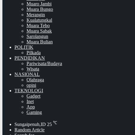
Muaro Jambi
Muara Bungo
Merangin
Kualatungkal
Muara Tebo
Muara Sabak
Sarolangun
Muara Bulian
POLITIK
Pilkada
PENDIDIKAN
Pariwisata/Budaya
Wisata
NASIONAL
Olahraga
opini
TEKNOLOGI
Gadget
Inet
App
Gaming
℃
Sungaipenuh,ID
25
Random Article