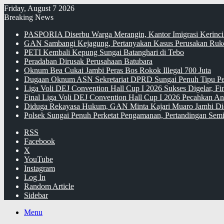
Friday, August 7 2026
Breaking News
PASPORIA Diserbu Warga Merangin, Kantor Imigrasi Kerinci
GAN Sambangi Kejagung, Pertanyakan Kasus Perusakan Ruko
PETI Kembali Kepung Sungai Batanghari di Tebo
Peradaban Dirusak Perusahaan Batubara
Oknum Bea Cukai Jambi Peras Bos Rokok Illegal 700 Juta
Dugaan Oknum ASN Sekretariat DPRD Sungai Penuh Tipu Pe
Liga Voli DEJ Convention Hall Cup I 2026 Sukses Digelar, F
Final Liga Voli DEJ Convention Hall Cup I 2026 Pecahkan An
Diduga Rekayasa Hukum, GAN Minta Kajari Muaro Jambi Di
Polsek Sungai Penuh Perketat Pengamanan, Pertandingan Semi
RSS
Facebook
X
YouTube
Instagram
Log In
Random Article
Sidebar
Menu