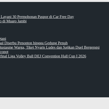
 Layani 30 Permohonan Paspor di Car Free Day
 di Muaro Jambi
tani
inal Diserbu Penonton hingga Gedung Penuh
tusiasme Warga, Tiket Nyaris Ludes dan Sajikan Duel Bergengsi
copot
final Liga Volley Ball DEJ Convention Hall Cup I 2026