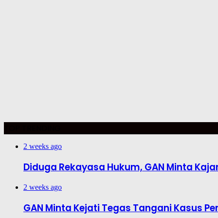
TOP TRENDING
2 weeks ago
Diduga Rekayasa Hukum, GAN Minta Kajar
2 weeks ago
GAN Minta Kejati Tegas Tangani Kasus Pe