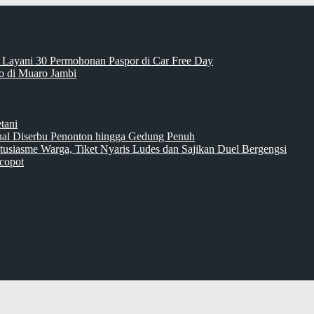
 Layani 30 Permohonan Paspor di Car Free Day
 di Muaro Jambi
tani
inal Diserbu Penonton hingga Gedung Penuh
tusiasme Warga, Tiket Nyaris Ludes dan Sajikan Duel Bergengsi
copot