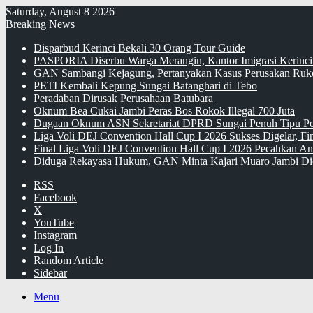
Saturday, August 8 2026
Breaking News
Disparbud Kerinci Bekali 30 Orang Tour Guide
PASPORIA Diserbu Warga Merangin, Kantor Imigrasi Kerinci
GAN Sambangi Kejagung, Pertanyakan Kasus Perusakan Ruko
PETI Kembali Kepung Sungai Batanghari di Tebo
Peradaban Dirusak Perusahaan Batubara
Oknum Bea Cukai Jambi Peras Bos Rokok Illegal 700 Juta
Dugaan Oknum ASN Sekretariat DPRD Sungai Penuh Tipu Pe
Liga Voli DEJ Convention Hall Cup I 2026 Sukses Digelar, F
Final Liga Voli DEJ Convention Hall Cup I 2026 Pecahkan An
Diduga Rekayasa Hukum, GAN Minta Kajari Muaro Jambi Di
RSS
Facebook
X
YouTube
Instagram
Log In
Random Article
Sidebar
Menu