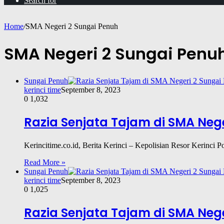
Search for
Home
/
SMA Negeri 2 Sungai Penuh
SMA Negeri 2 Sungai Penu
Sungai Penuh
kerinci time
September 8, 2023
0
1,032
Razia Senjata Tajam di SMA Neg
Kerincitime.co.id, Berita Kerinci – Kepolisian Resor Kerinci 
Read More »
Sungai Penuh
kerinci time
September 8, 2023
0
1,025
Razia Senjata Tajam di SMA Neg