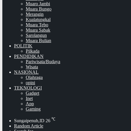
Muaro Jambi
Muara Bungo
Merangin
Kualatungkal
Muara Tebo
Muara Sabak
Sarolangun
Muara Bulian
POLITIK
Pilkada
PENDIDIKAN
Pariwisata/Budaya
Wisata
NASIONAL
Olahraga
opini
TEKNOLOGI
Gadget
Inet
App
Gaming
℃
Sungaipenuh,ID
26
Random Article