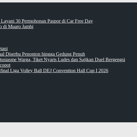
 Layani 30 Permohonan Paspor di Car Free Day
 di Muaro Jambi
tani
inal Diserbu Penonton hingga Gedung Penuh
tusiasme Warga, Tiket Nyaris Ludes dan Sajikan Duel Bergengsi
copot
final Liga Volley Ball DEJ Convention Hall Cup I 2026