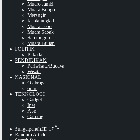
Muaro Jambi
Muara Bungo
Merangin
Kualatungkal
Muara Tebo
Muara Sabak
Sarolangun
Muara Bulian
POLITIK
Pilkada
PENDIDIKAN
Pariwisata/Budaya
Wisata
NASIONAL
Olahraga
opini
TEKNOLOGI
Gadget
Inet
App
Gaming
℃
Sungaipenuh,ID
17
Random Article