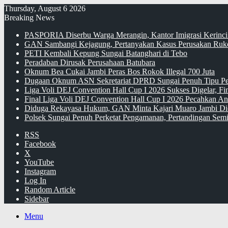
Thursday, August 6 2026
Breaking News
PASPORIA Diserbu Warga Merangin, Kantor Imigrasi Kerinci
GAN Sambangi Kejagung, Pertanyakan Kasus Perusakan Ruko
PETI Kembali Kepung Sungai Batanghari di Tebo
Peradaban Dirusak Perusahaan Batubara
Oknum Bea Cukai Jambi Peras Bos Rokok Illegal 700 Juta
Dugaan Oknum ASN Sekretariat DPRD Sungai Penuh Tipu Pe
Liga Voli DEJ Convention Hall Cup I 2026 Sukses Digelar, F
Final Liga Voli DEJ Convention Hall Cup I 2026 Pecahkan An
Diduga Rekayasa Hukum, GAN Minta Kajari Muaro Jambi Di
Polsek Sungai Penuh Perketat Pengamanan, Pertandingan Semi
RSS
Facebook
X
YouTube
Instagram
Log In
Random Article
Sidebar
Menu