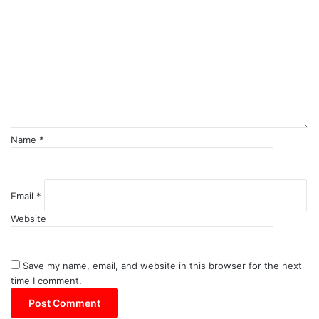
o
m
m
e
n
t
*
Name
*
Email
*
Website
Save my name, email, and website in this browser for the next
time I comment.