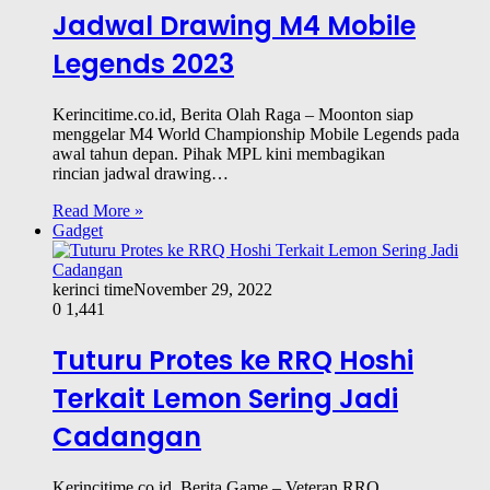
Jadwal Drawing M4 Mobile
Legends 2023
Kerincitime.co.id, Berita Olah Raga – Moonton siap
menggelar M4 World Championship Mobile Legends pada
awal tahun depan. Pihak MPL kini membagikan
rincian jadwal drawing…
Read More »
Gadget
kerinci time
November 29, 2022
0
1,441
Tuturu Protes ke RRQ Hoshi
Terkait Lemon Sering Jadi
Cadangan
Kerincitime.co.id, Berita Game – Veteran RRQ