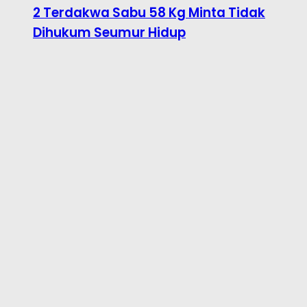
2 Terdakwa Sabu 58 Kg Minta Tidak
Dihukum Seumur Hidup