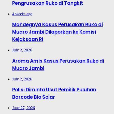
Pengrusakan Ruko di Tangkit
4 weeks ago
Mandegnya Kasus Perusakan Ruko di
Muaro Jambi Dilaporkan ke Komisi
Kejaksaan RI
July 2, 2026
Aroma Amis Kasus Perusakan Ruko di
Muaro Jambi
July 2, 2026
Polisi Diminta Usut Pemilik Puluhan
Barcode Bio Solar
June 27, 2026