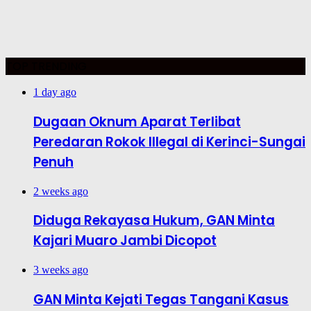
TOP TRENDING
1 day ago
Dugaan Oknum Aparat Terlibat
Peredaran Rokok Illegal di Kerinci-Sungai
Penuh
2 weeks ago
Diduga Rekayasa Hukum, GAN Minta
Kajari Muaro Jambi Dicopot
3 weeks ago
GAN Minta Kejati Tegas Tangani Kasus