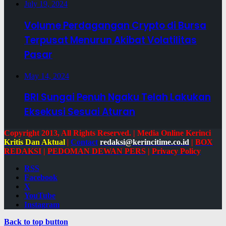
July 19, 2024
Volume Perdagangan Crypto di Bursa
Terpusat Menurun Akibat Volatilitas
Pasar
May 14, 2024
BRI Sungai Penuh Ngaku Telah Lakukan
Eksekusi Sesuai Aturan
Copyright 2013, All Rights Reserved. | Media Online Kerinci
Kritis Dan Aktual
|
Contact
redaksi@kerincitime.co.id
|
BOX
REDAKSI
|
PEDOMAN DEWAN PERS
|
Privacy Policy
RSS
Facebook
X
YouTube
Instagram
Back to top button