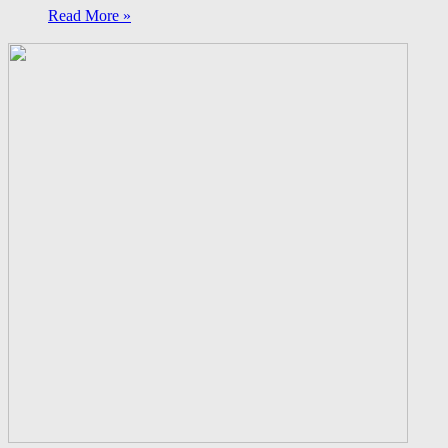
Read More »