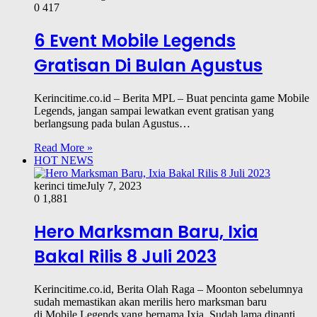
0
417
6 Event Mobile Legends
Gratisan Di Bulan Agustus
Kerincitime.co.id – Berita MPL – Buat pencinta game Mobile
Legends, jangan sampai lewatkan event gratisan yang
berlangsung pada bulan Agustus…
Read More »
HOT NEWS
kerinci time
July 7, 2023
0
1,881
Hero Marksman Baru, Ixia
Bakal Rilis 8 Juli 2023
Kerincitime.co.id, Berita Olah Raga – Moonton sebelumnya
sudah memastikan akan merilis hero marksman baru
di Mobile Legends yang bernama Ixia. Sudah lama dinanti,