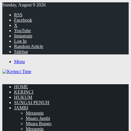
Sunday, August 9 2026
RSS
Facebook
X
YouTube
Instagram
Log In
Random Article
Sidebar
Menu
HOME
KERINCI
HUKUM
SUNGAI PENUH
JAMBI
Merangin
Muaro Jambi
Muara Bungo
Merangin