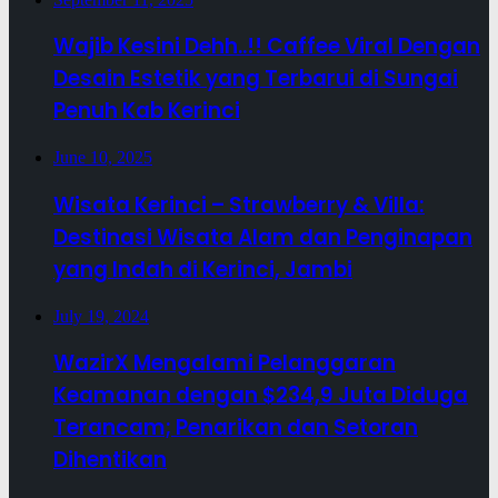
Wajib Kesini Dehh..!! Caffee Viral Dengan
Desain Estetik yang Terbarui di Sungai
Penuh Kab Kerinci
June 10, 2025
Wisata Kerinci – Strawberry & Villa:
Destinasi Wisata Alam dan Penginapan
yang Indah di Kerinci, Jambi
July 19, 2024
WazirX Mengalami Pelanggaran
Keamanan dengan $234,9 Juta Diduga
Terancam; Penarikan dan Setoran
Dihentikan