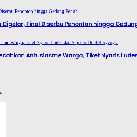
es Digelar, Final Diserbu Penonton hingga Gedun
6 Pecahkan Antusiasme Warga, Tiket Nyaris Lude
*