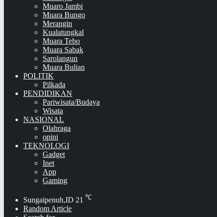
Muaro Jambi
Muara Bungo
Merangin
Kualatungkal
Muara Tebo
Muara Sabak
Sarolangun
Muara Bulian
POLITIK
Pilkada
PENDIDIKAN
Pariwisata/Budaya
Wisata
NASIONAL
Olahraga
opini
TEKNOLOGI
Gadget
Inet
App
Gaming
℃
Sungaipenuh,ID
21
Random Article