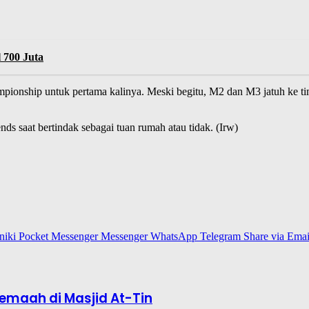
 700 Juta
onship untuk pertama kalinya. Meski begitu, M2 dan M3 jatuh ke tim 
s saat bertindak sebagai tuan rumah atau tidak. (Irw)
niki
Pocket
Messenger
Messenger
WhatsApp
Telegram
Share via Emai
rjemaah di Masjid At-Tin