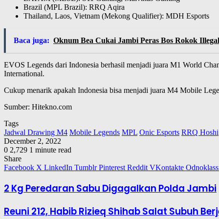
Brazil (MPL Brazil): RRQ Aqira
Thailand, Laos, Vietnam (Mekong Qualifier): MDH Esports
Baca juga:
Oknum Bea Cukai Jambi Peras Bos Rokok Illegal
EVOS Legends dari Indonesia berhasil menjadi juara M1 World Champi
International.
Cukup menarik apakah Indonesia bisa menjadi juara M4 Mobile Legend
Sumber: Hitekno.com
Tags
Jadwal Drawing M4
Mobile Legends
MPL
Onic Esports
RRQ Hoshi
December 2, 2022
0
2,729
1 minute read
Share
Facebook
X
LinkedIn
Tumblr
Pinterest
Reddit
VKontakte
Odnoklass
2 Kg Peredaran Sabu Digagalkan Polda Jambi
Reuni 212, Habib Rizieq Shihab Salat Subuh Be