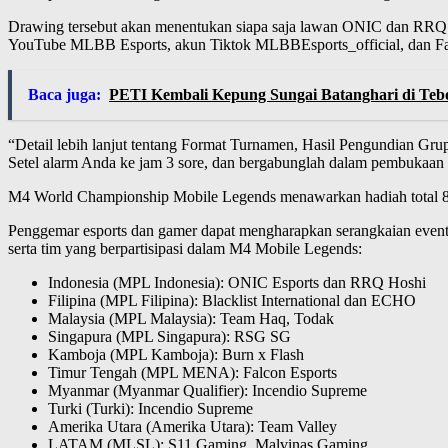
Drawing tersebut akan menentukan siapa saja lawan ONIC dan RRQ di
YouTube MLBB Esports, akun Tiktok MLBBEsports_official, dan Fa
Baca juga:
PETI Kembali Kepung Sungai Batanghari di Teb
“Detail lebih lanjut tentang Format Turnamen, Hasil Pengundian Gr
Setel alarm Anda ke jam 3 sore, dan bergabunglah dalam pembukaan
M4 World Championship Mobile Legends menawarkan hadiah total 800
Penggemar esports dan gamer dapat mengharapkan serangkaian event
serta tim yang berpartisipasi dalam M4 Mobile Legends:
Indonesia (MPL Indonesia): ONIC Esports dan RRQ Hoshi
Filipina (MPL Filipina): Blacklist International dan ECHO
Malaysia (MPL Malaysia): Team Haq, Todak
Singapura (MPL Singapura): RSG SG
Kamboja (MPL Kamboja): Burn x Flash
Timur Tengah (MPL MENA): Falcon Esports
Myanmar (Myanmar Qualifier): Incendio Supreme
Turki (Turki): Incendio Supreme
Amerika Utara (Amerika Utara): Team Valley
LATAM (MLSL): S11 Gaming, Malvinas Gaming