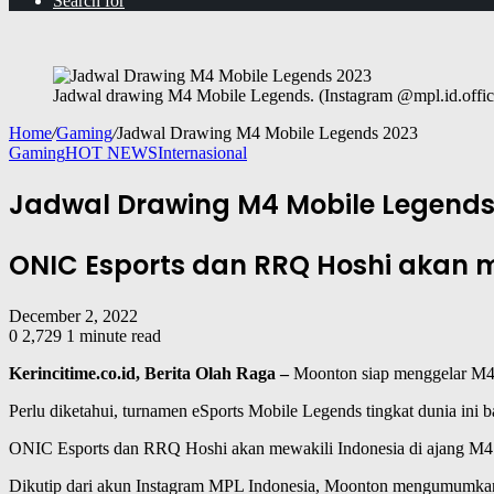
Search for
Jadwal drawing M4 Mobile Legends. (Instagram @mpl.id.offici
Home
/
Gaming
/
Jadwal Drawing M4 Mobile Legends 2023
Gaming
HOT NEWS
Internasional
Jadwal Drawing M4 Mobile Legends
ONIC Esports dan RRQ Hoshi akan m
December 2, 2022
0
2,729
1 minute read
Kerincitime.co.id, Berita Olah Raga –
Moonton siap menggelar M4
Perlu diketahui, turnamen eSports Mobile Legends tingkat dunia ini 
ONIC Esports dan RRQ Hoshi akan mewakili Indonesia di ajang M4 
Dikutip dari akun Instagram MPL Indonesia, Moonton mengumumkan