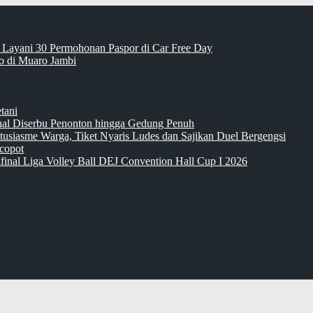
 Layani 30 Permohonan Paspor di Car Free Day
 di Muaro Jambi
tani
inal Diserbu Penonton hingga Gedung Penuh
tusiasme Warga, Tiket Nyaris Ludes dan Sajikan Duel Bergengsi
copot
final Liga Volley Ball DEJ Convention Hall Cup I 2026