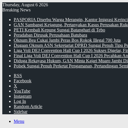
Thursday, August 6 2026
Breaking News
PASPORIA Diserbu Warga Merangin, Kantor Imigrasi Kerinci
GAN Sambangi Kejagung, Pertanyakan Kasus Perusakan Ruko
PETI Kembali Kepung Sungai Batanghari di Tebo
Peradaban Dirusak Perusahaan Batubara
Oknum Bea Cukai Jambi Peras Bos Rokok Illegal 700 Juta
Dugaan Oknum ASN Sekretariat DPRD Sungai Penuh Tipu Pe
Liga Voli DEJ Convention Hall Cup I 2026 Sukses Digelar, F
Final Liga Voli DEJ Convention Hall Cup I 2026 Pecahkan An
Diduga Rekayasa Hukum, GAN Minta Kajari Muaro Jambi Di
Polsek Sungai Penuh Perketat Pengamanan, Pertandingan Semi
RSS
Facebook
X
YouTube
Instagram
Log In
Random Article
Sidebar
Menu