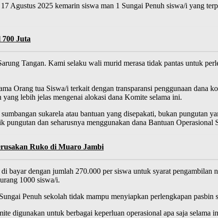
17 Agustus 2025 kemarin siswa man 1 Sungai Penuh siswa/i yang terp
 700 Juta
 Sarung Tangan. Kami selaku wali murid merasa tidak pantas untuk pe
utama Orang tua Siswa/i terkait dengan transparansi penggunaan dana
yang lebih jelas mengenai alokasi dana Komite selama ini.
 sumbangan sukarela atau bantuan yang disepakati, bukan pungutan y
enarik pungutan dan seharusnya menggunakan dana Bantuan Operasional
erusakan Ruko di Muaro Jambi
 di bayar dengan jumlah 270.000 per siswa untuk syarat pengambilan
urang 1000 siswa/i.
ungai Penuh sekolah tidak mampu menyiapkan perlengkapan pasbin sa
te digunakan untuk berbagai keperluan operasional apa saja selama in