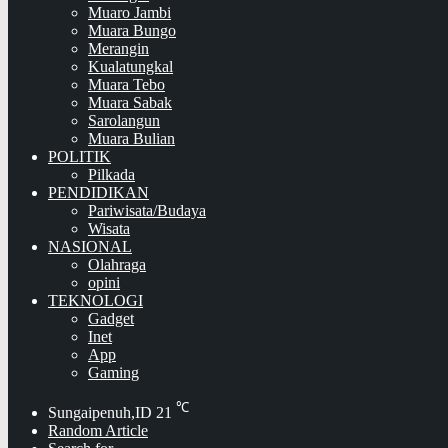
Muaro Jambi
Muara Bungo
Merangin
Kualatungkal
Muara Tebo
Muara Sabak
Sarolangun
Muara Bulian
POLITIK
Pilkada
PENDIDIKAN
Pariwisata/Budaya
Wisata
NASIONAL
Olahraga
opini
TEKNOLOGI
Gadget
Inet
App
Gaming
℃
Sungaipenuh,ID
21
Random Article