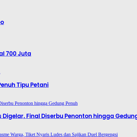
bo
al 700 Juta
enuh Tipu Petani
es Digelar, Final Diserbu Penonton hingga Gedun