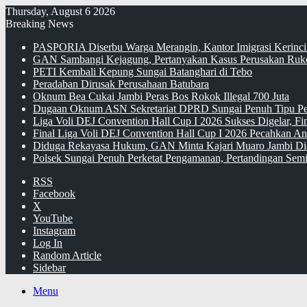
Thursday, August 6 2026
Breaking News
PASPORIA Diserbu Warga Merangin, Kantor Imigrasi Kerinci
GAN Sambangi Kejagung, Pertanyakan Kasus Perusakan Ruko
PETI Kembali Kepung Sungai Batanghari di Tebo
Peradaban Dirusak Perusahaan Batubara
Oknum Bea Cukai Jambi Peras Bos Rokok Illegal 700 Juta
Dugaan Oknum ASN Sekretariat DPRD Sungai Penuh Tipu Pe
Liga Voli DEJ Convention Hall Cup I 2026 Sukses Digelar, F
Final Liga Voli DEJ Convention Hall Cup I 2026 Pecahkan An
Diduga Rekayasa Hukum, GAN Minta Kajari Muaro Jambi Di
Polsek Sungai Penuh Perketat Pengamanan, Pertandingan Semi
RSS
Facebook
X
YouTube
Instagram
Log In
Random Article
Sidebar
Menu