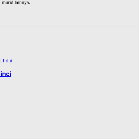
 murid lainnya.
l
Print
inci