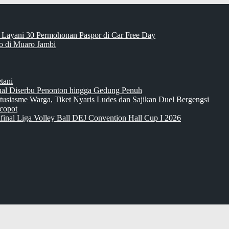
 Layani 30 Permohonan Paspor di Car Free Day
 di Muaro Jambi
tani
inal Diserbu Penonton hingga Gedung Penuh
tusiasme Warga, Tiket Nyaris Ludes dan Sajikan Duel Bergengsi
copot
final Liga Volley Ball DEJ Convention Hall Cup I 2026