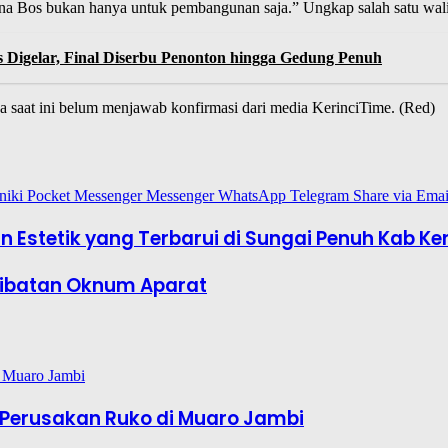
dana Bos bukan hanya untuk pembangunan saja.” Ungkap salah satu wali
s Digelar, Final Diserbu Penonton hingga Gedung Penuh
saat ini belum menjawab konfirmasi dari media KerinciTime. (Red)
niki
Pocket
Messenger
Messenger
WhatsApp
Telegram
Share via Emai
in Estetik yang Terbarui di Sungai Penuh Kab Ker
erlibatan Oknum Aparat
Perusakan Ruko di Muaro Jambi