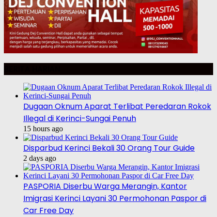
BERITA HARIAN
Dugaan Oknum Aparat Terlibat Peredaran Rokok
Illegal di Kerinci-Sungai Penuh
15 hours ago
Disparbud Kerinci Bekali 30 Orang Tour Guide
2 days ago
PASPORIA Diserbu Warga Merangin, Kantor
Imigrasi Kerinci Layani 30 Permohonan Paspor di
Car Free Day